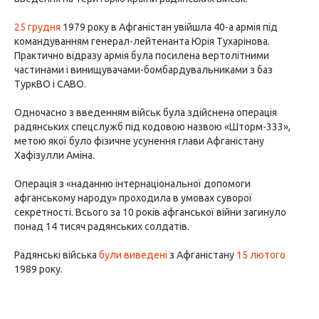
25 грудня
1979 року в Афганістан увійшла 40-а армія під
командуванням генерал-лейтенанта Юрія Тухарінова.
Практично відразу армія була посилена вертолітними
частинами і винищувачами-бомбардувальниками з баз
ТуркВО і САВО.
Одночасно з введенням військ була здійснена операція
радянських спецслужб під кодовою назвою «Шторм-333»,
метою якої було фізичне усунення глави Афганістану
Хафізулли Аміна.
Операція з «наданню інтернаціональної допомоги
афганському народу» проходила в умовах суворої
секретності. Всього за 10 років афганської війни загинуло
понад 14 тисяч радянських солдатів.
Радянські війська
були виведені
з Афганістану
15 лютого
1989 року.