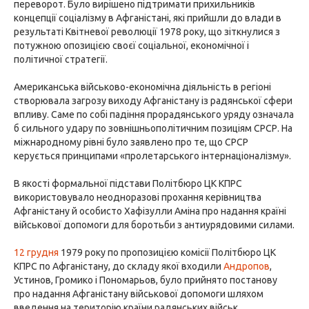
переворот. Було вирішено підтримати прихильників
концепції соціалізму в Афганістані, які прийшли до влади в
результаті Квітневої революції 1978 року, що зіткнулися з
потужною опозицією своєї соціальної, економічної і
політичної стратегії.
Американська військово-економічна діяльність в регіоні
створювала загрозу виходу Афганістану із радянської сфери
впливу. Саме по собі падіння прорадянського уряду означала
б сильного удару по зовнішньополітичним позиціям СРСР. На
міжнародному рівні було заявлено про те, що СРСР
керується принципами «пролетарського інтернаціоналізму».
В якості формальної підстави Політбюро ЦК КПРС
використовувало неодноразові прохання керівництва
Афганістану й особисто Хафізулли Аміна про надання країні
військової допомоги для боротьби з антиурядовими силами.
12 грудня
1979 року по пропозицією комісії Політбюро ЦК
КПРС по Афганістану, до складу якої входили
Андропов
,
Устинов, Громико і Пономарьов, було прийнято постанову
про надання Афганістану військової допомоги шляхом
введення на територію країни радянських військ.