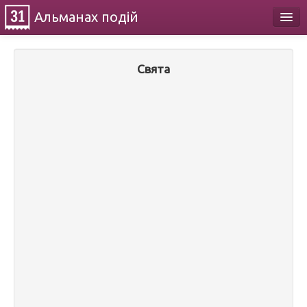
Альманах
подій
Календар
Свята
Про проект
Контакти