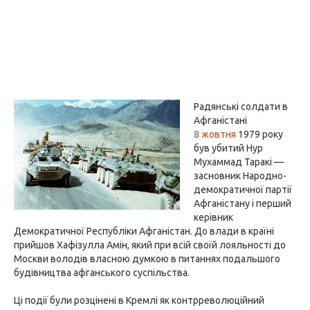
Радянські солдати в
Афганістані
8 жовтня
1979 року
був убитий Нур
Мухаммад Таракі —
засновник Народно-
демократичної партії
Афганістану і перший
керівник
Демократичної Республіки Афганістан. До влади в країні
прийшов Хафізулла Амін, який при всій своїй лояльності до
Москви володів власною думкою в питаннях подальшого
будівництва афганського суспільства.
Ці події були розцінені в Кремлі як контрреволюційний