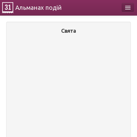
Альманах
подій
Календар
Свята
Про проект
Контакти