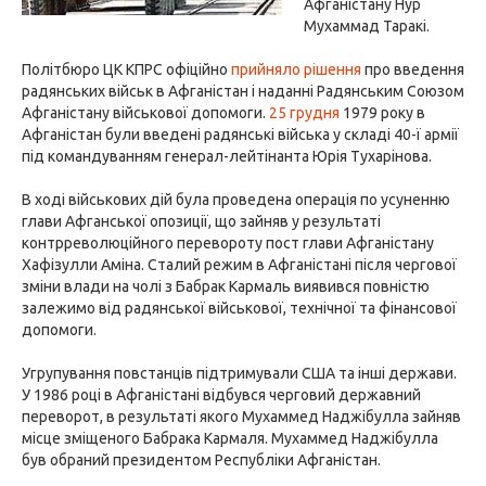
Афганістану Нур
Мухаммад Таракі.
Політбюро ЦК КПРС офіційно
прийняло рішення
про введення
радянських військ в Афганістан і наданні Радянським Союзом
Афганістану військової допомоги.
25 грудня
1979 року в
Афганістан були введені радянські війська у складі 40-ї армії
під командуванням генерал-лейтінанта Юрія Тухарінова.
В ході військових дій була проведена операція по усуненню
глави Афганської опозиції, що зайняв у результаті
контрреволюційного перевороту пост глави Афганістану
Хафізулли Аміна. Сталий режим в Афганістані після чергової
зміни влади на чолі з Бабрак Кармаль виявився повністю
залежимо від радянської військової, технічної та фінансової
допомоги.
Угрупування повстанців підтримували США та інші держави.
У 1986 році в Афганістані відбувся черговий державний
переворот, в результаті якого Мухаммед Наджібулла зайняв
місце зміщеного Бабрака Кармаля. Мухаммед Наджібулла
був обраний президентом Республіки Афганістан.