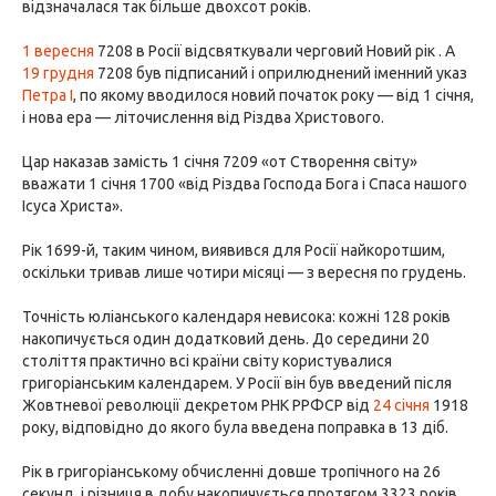
відзначалася так більше двохсот років.
1 вересня
7208 в Росії відсвяткували черговий Новий рік . А
19 грудня
7208 був підписаний і оприлюднений іменний указ
Петра I
, по якому вводилося новий початок року — від 1 січня,
і нова ера — літочислення від Різдва Христового.
Цар наказав замість 1 січня 7209 «oт Створення світу»
вважати 1 січня 1700 «від Різдва Господа Бога і Спаса нашого
Ісуса Христа».
Рік 1699-й, таким чином, виявився для Росії найкоротшим,
оскільки тривав лише чотири місяці — з вересня по грудень.
Точність юліанського календаря невисока: кожні 128 років
накопичується один додатковий день. До середини 20
століття практично всі країни світу користувалися
григоріанським календарем. У Росії він був введений після
Жовтневої революції декретом РНК РРФСР від
24 січня
1918
року, відповідно до якого була введена поправка в 13 діб.
Рік в григоріанському обчисленні довше тропічного на 26
секунд, і різниця в добу накопичується протягом 3323 років.