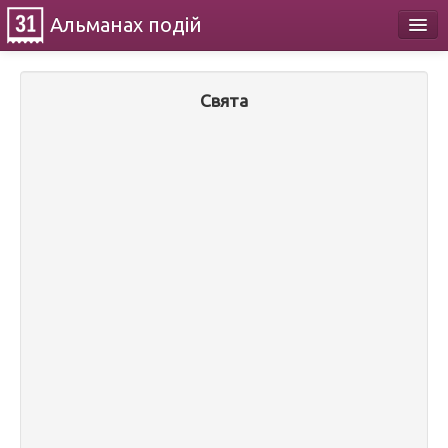
Альманах
подій
Календар
Свята
Про проект
Контакти