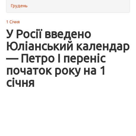
Грудень
1 Січня
У Росії введено
Юліанський календар
— Петро I переніс
початок року на 1
січня