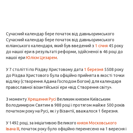
Сучасний календар бере початок від давньоримського
Сучасний календар бере початок від давньоримського
юліанського календаря, який був введений з
1 січня
45 року
до нашої ери в результаті реформи, здійсненої в 46 році до
нашої ери
Юлієм Цезарем
.
У 7 столітті по Різдву Христовому дата
1 березня
5508 року
до Різдва Христового була офіційно прийнята в якості точки
відліку (створення Адама Господом Богом) для календаря
православної візантійської ери «від Створення світу».
З моменту
Хрещення Русі
Великим князем Київським
Володимиром Святим в 988 році і протягом майже 500 років
початком року на Русі, як і у Візантії, вважалося 1 березня.
У 1492 році, за ініціативою Великого
князя Московського
Івана III
, початок року було офіційно перенесено на 1 вересня і