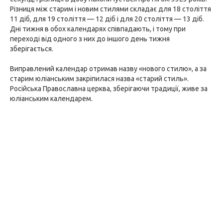
Різниця між старим і новим стилями складає для 18 століття
11 діб, для 19 століття — 12 діб і для 20 століття — 13 діб.
Дні тижня в обох календарях співпадають, і тому при
переході від одного з них до іншого день тижня
зберігається.
Виправлений календар отримав назву «нового стилю», а за
старим юліанським закріпилася назва «старий стиль».
Російська Православна церква, зберігаючи традиції, живе за
юліанським календарем.