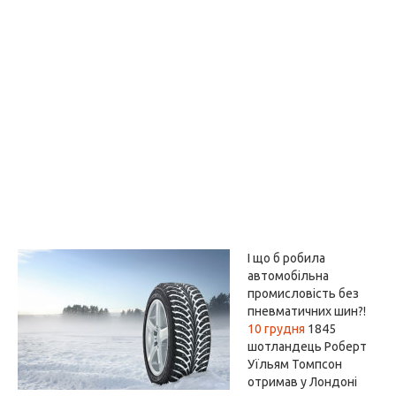
І що б робила
автомобільна
промисловість без
пневматичних шин?!
10 грудня
1845
шотландець Роберт
Уїльям Томпсон
отримав у Лондоні