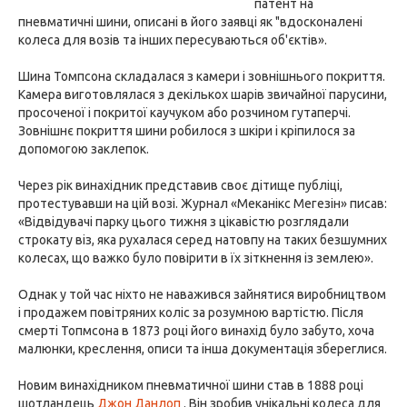
патент на
пневматичні шини, описані в його заявці як "вдосконалені
колеса для возів та інших пересуваються об'єктів».
Шина Томпсона складалася з камери і зовнішнього покриття.
Камера виготовлялася з декількох шарів звичайної парусини,
просоченої і покритої каучуком або розчином гутаперчі.
Зовнішнє покриття шини робилося з шкіри і кріпилося за
допомогою заклепок.
Через рік винахідник представив своє дітище публіці,
протестувавши на цій возі. Журнал «Меканікс Мегезін» писав:
«Відвідувачі парку цього тижня з цікавістю розглядали
строкату віз, яка рухалася серед натовпу на таких безшумних
колесах, що важко було повірити в їх зіткнення із землею».
Однак у той час ніхто не наважився зайнятися виробництвом
і продажем повітряних коліс за розумною вартістю. Після
смерті Топмсона в 1873 році його винахід було забуто, хоча
малюнки, креслення, описи та інша документація збереглися.
Новим винахідником пневматичної шини став в 1888 році
шотландець
Джон Данлоп
. Він зробив унікальні колеса для