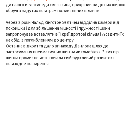
дитячого велосипеда свого сина, прикріпивши до них широкі
обручі з надутих повітрям поливальних шлангів.
Через 2 роки Чальд Кінгстон Уелтчем відділив камери від
покришки і для збільшення міцності і пружності шини
запропонував вставляти в її краї дротові кільця і ??садити їх
на обід, з поглибленням до центру.
Останнє відкриття дало винаходу Данлопа шлях до
застосування пневматичних шин на автомобілях. З тих пір
шинна промисловість почала свій бурхливий розвиток і
повсюдне поширення.