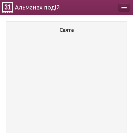
Альманах
подій
Календар
Свята
Про проект
Контакти