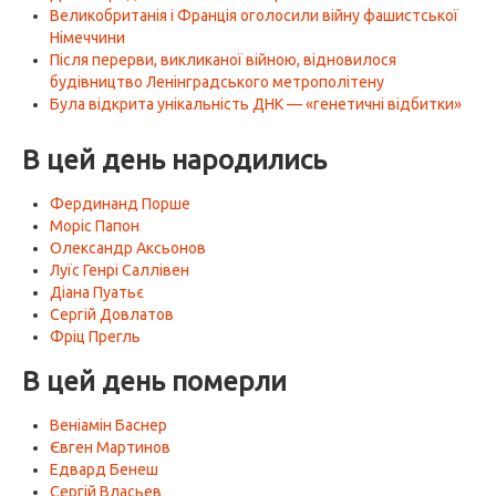
Великобританія і Франція оголосили війну фашистської
Німеччини
Після перерви, викликаної війною, відновилося
будівництво Ленінградського метрополітену
Була відкрита унікальність ДНК — «генетичні відбитки»
В цей день народились
Фердинанд Порше
Моріс Папон
Олександр Аксьонов
Луїс Генрі Саллівен
Діана Пуатьє
Сергій Довлатов
Фріц Прегль
В цей день померли
Веніамін Баснер
Євген Мартинов
Едвард Бенеш
Сергій Власьев