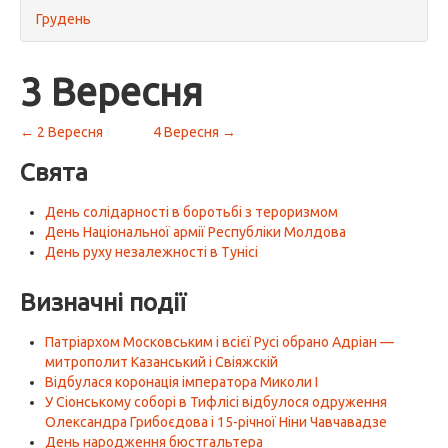
Грудень
3 Вересня
← 2 Вересня
4 Вересня →
Свята
День солідарності в боротьбі з тероризмом
День Національної армії Республіки Молдова
День руху незалежності в Тунісі
Визначні події
Патріархом Московським і всієї Русі обрано Адріан —
митрополит Казанський і Свіяжскій
Відбулася коронація імператора Миколи I
У Сіонському соборі в Тифлісі відбулося одруження
Олександра Грибоєдова і 15-річної Ніни Чавчавадзе
День народження бюстгальтера