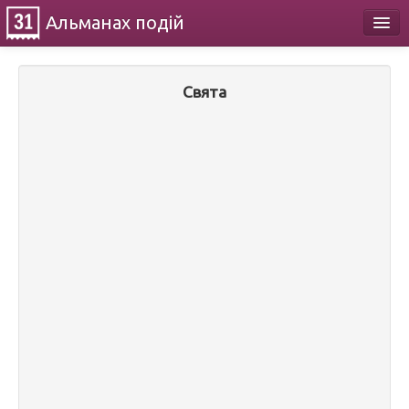
Альманах
подій
Календар
Свята
Про проект
Контакти