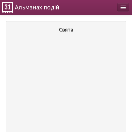
Альманах
подій
Календар
Свята
Про проект
Контакти