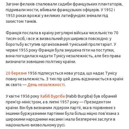
Загони фелахів спалювали садиби французьких плантаторів,
підривали мости, вбивали французьких офіцерів. У 1952 і
1953 роках врожаї у великих латифундіях знімали під
захистом танків.
Франція послала в країну регулярні війська чисельністю 70
тисяч осіб, і все ж визвольний рух ширився повсюдно: у
боротьбу вступив організований туніський пролетаріат. У
червні 1955 року Франція була змушена піти на поступки,
вона погодилася надати Тунісу незалежність, але без права
визначати зовнішню політику країни.
20 березня
1956 підписується нова угода, що надає Тунісу
повну незалежність. З тих пір цей день відзначається в країні
як свято —
День незалежності
.
У квітні 1956 року
Хабіб Бургіба
(Habib Burgiba) був обраний
прем'єр-міністром, а в липні 1957 року — Президентом
країни. Він був визнаним лідером партії, яка в порівнянні з
іншими буржуазними партіями була більш міцно пов'язана з
широкими народними масами і мала безперечні заслуги в
національно-визвольному русі.