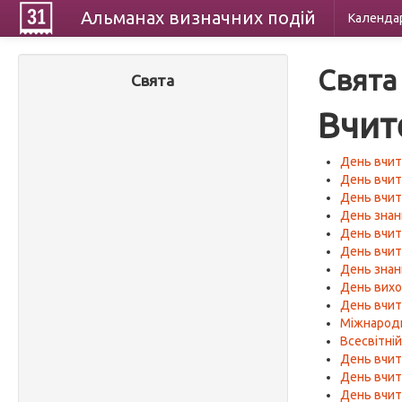
Альманах
визначних
подій
Календа
Свята
Свята
Вчит
День вчит
День вчит
День вчит
День знан
День вчит
День вчит
День знан
День вихо
День вчит
Міжнародн
Всесвітні
День вчи
День вчит
День вчит