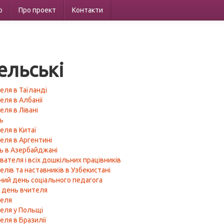
р
Про проект
Контакти
ельські
еля в Таїланді
еля в Албанії
еля в Лівані
ь
еля в Китаї
еля в Аргентині
ь в Азербайджані
вателя і всіх дошкільних працівників
елів та наставників в Узбекистані
ий день соціального педагога
й день вчителя
теля
еля у Польщі
еля в Бразилії