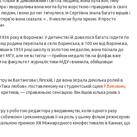
астільки ж дивовижний і світла людина, вона була воістину
ра і зворушлива вона могла бути жорсткою і правдивої в своїх
дям, і вони до неї тягнулися. Ія Сергіївна знала багато віршів і
ерв'ю вона сказала: «... Я ніколи не була зіркою. Я просто
а».
1936 року в Воронежі. У дитинстві їй довелося багато їздити по
6 році родина переїхала в село Боринська, в 100 км від Воронежа,
ивши в 1953 році школу із золотою медаллю, вона поїхала до
ет МГУ, але не встигла — прийом медалістів на філфак вже
ти на факультет журналістики МДУ і вчинила, обійшовши
 ім.Вахтангова І.Ліпскій, і де вона зіграла декілька ролей в
і «Така любов», поставленому на студентській сцені
Р.Биковим
,
 критиків, — справжньою сенсацією. Він йшов кілька років з
атру з роботою редактора у видавництві, коли одного разу
 собачкою» і рекомендував її на роль у цьому фільмі режисерові
пеціальною премією XIII Міжнародного кінофестивалю в Каннах, що