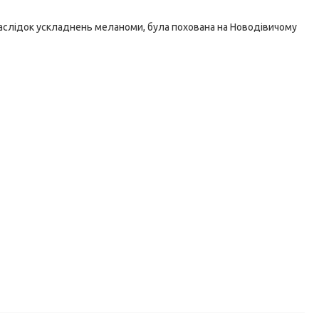
наслідок ускладнень меланоми, була похована на Новодівичому