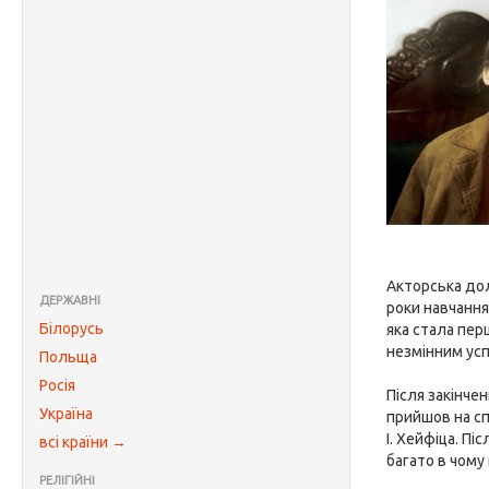
Акторська дол
ДЕРЖАВНІ
роки навчання
Білорусь
яка стала пер
незмінним усп
Польща
Росія
Після закінче
Україна
прийшов на с
І. Хейфіца. П
всі країни →
багато в чому
РЕЛІГІЙНІ