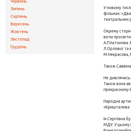
Червень
У новому тисяч
Липень
фільмах: «Два 
Серпень
театральних р
Вересень
Окрему сторін
Жовтень
вела просвітн
Листопад
А.Платонова. 
Грудень
Л.Орлової та 
М.Некрасова, 
Також Саввіна 
Не дивлячись н
Також вона ав
прекрасному й
Народна артис
«Кришталева Т
Ія Сергіївна 
МДУ. У цьому 
Вони познайом