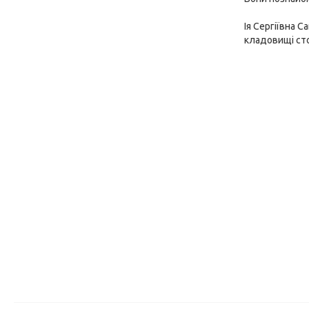
Ія Сергіївна 
кладовищі сто