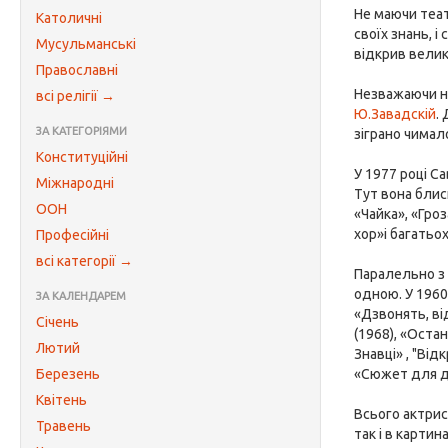
Не маючи теат
Католичні
своїх знань, і
Мусульманські
відкрив велик
Православні
Незважаючи на
всі релігії →
Ю.Завадскій
.
ЗА КАТЕГОРІЯМИ
зіграно чимал
Конституційні
У 1977 році С
Міжнародні
Тут вона блис
ООН
«Чайка», «Гро
хор»і багатьох
Професійні
всі категорії →
Паралельно з 
одною. У 1960
ЗА КАЛЕНДАРЕМ
«Дзвонять, від
Січень
(1968), «Оста
Лютий
Знавці» , "Ві
Березень
«Сюжет для дв
Квітень
Всього актрис
Травень
так і в картин