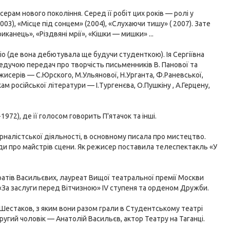
серам нового покоління. Серед її робіт цих років — ролі у
003), «Місце під сонцем» (2004), «Слухаючи тишу» ( 2007). Зате
канець», «Різдвяні мрії», «Кішки — мишки» ...
о (де вона дебютувала ще будучи студенткою). Ія Сергіївна
ведучою передач про творчість письменників В. Панової та
жисерів — С.Юрского, М.Ульянової, Н.Урганта, Ф.Раневської,
м російської літератури — І.Тургенєва, О.Пушкіну , А.Герцену,
1972), де її голосом говорить П'ятачок та інші.
 журналістської діяльності, в основному писала про мистецтво.
огади про майстрів сцени. Як режисер поставила телеспектакль «У
ратів Васильєвих, лауреат Вищої театральної премії Москви
«За заслуги перед Вітчизною» IV ступеня та орденом Дружби.
д Шестаков, з яким вони разом грали в Студентському театрі
ругий чоловік — Анатолій Васильєв, актор Театру на Таганці.