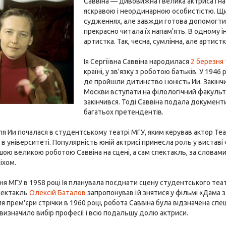
Саввіна — дивовижна і велика актриса і н
яскравою і неординарною особистістю. Щи
судженнях, але завжди готова допомогти лю
прекрасно читала їх напам'ять. В одному інт
артистка. Так, чесна, сумлінна, але артистк
Ія Сергіївна Саввіна народилася
2 березня
країні, у зв'язку з роботою батьків. У 194
де пройшли дитинство і юність Ии. Закінч
Москви вступати на філологічний факульт
закінчився. Тоді Саввіна подала докумен
багатьох претендентів.
я Ии почалася в студентському театрі МГУ, яким керував актор Театру
 в університеті. Популярність юній актрисі принесла роль у вистав
шою великою роботою Саввіна на сцені, а сам спектакль, за словами
іхом.
ння МГУ в 1958 році Ія планувала поєднати сцену студентського те
пектакль
Олексій Баталов
запропонував їй знятися у фільмі «Дама з
ісля прем'єри стрічки в 1960 році, робота Саввіна була відзначена с
 визначило вибір професії і всю подальшу долю актриси.