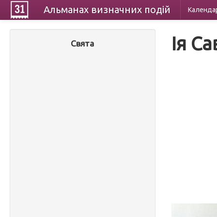
Альманах
визначних
подій
Календа
Ія Са
Свята