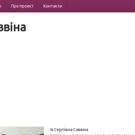
р
Про проект
Контакти
ввіна
Ія Сергіївна Саввіна