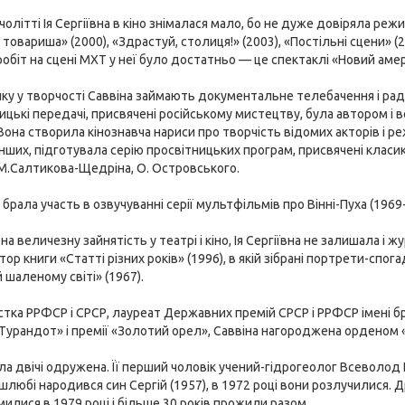
олітті Ія Сергіївна в кіно знімалася мало, бо не дуже довіряла режи
товариша» (2000), «Здрастуй, столиця!» (2003), «Постільні сцени» (2
обіт на сцені МХТ у неї було достатньо — це спектаклі «Новий амери
ку у творчості Саввіна займають документальне телебачення і раді
ицькі передачі, присвячені російському мистецтву, була автором і 
Вона створила кінознавча нариси про творчість відомих акторів і ре
інших, підготувала серію просвітницьких програм, присвячені класика
М.Салтикова-Щедріна, О. Островського.
брала участь в озвучуванні серії мультфільмів про Вінні-Пуха (1969-
а величезну зайнятість у театрі і кіно, Ія Сергіївна не залишала і
тор книги «Статті різних років» (1996), в якій зібрані портрети-сп
 шаленому світі» (1967).
тка РРФСР і СРСР, лауреат Державних премій СРСР і РРФСР імені б
урандот» і премії «Золотий орел», Саввіна нагороджена орденом 
була двічі одружена. Її перший чоловік учений-гідрогеолог Всеволо
шлюбі народився син Сергій (1957), в 1972 році вони розлучилися. Д
илися в 1979 році і більше 30 років прожили разом.