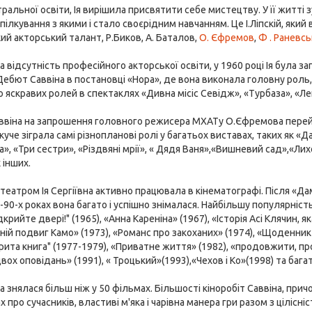
ральної освіти, Ія вирішила присвятити себе мистецтву. У її житті з
 спілкування з якими і стало своєрідним навчанням. Це І.Ліпскій, який
ий акторський талант, Р.Биков, А. Баталов,
О. Єфремов
,
Ф . Раневсь
 відсутність професійного акторської освіти, у 1960 році Ія була з
 Дебют Саввіна в постановці «Нора», де вона виконала головну роль,
о яскравих ролей в спектаклях «Дивна місіс Севідж», «Турбаза», «Л
аввіна на запрошення головного режисера МХАТу О.Єфремова перейшл
куче зіграла самі різнопланові ролі у багатьох виставах, таких як «
за», «Три сестри», «Різдвяні мрії», « Дядя Ваня»,«Вишневий сад»,«
 інших.
театром Ія Сергіївна активно працювала в кінематографі. Після «Да
-90-х роках вона багато і успішно знімалася. Найбільшу популярність
крийте двері!" (1965), «Анна Кареніна» (1967), «Історія Асі Клячин,
нній подвиг Камо» (1973), «Романс про закоханих» (1974), «Щоденни
дкрита книга" (1977-1979), «Приватне життя» (1982), «продовжити, пр
ох оповідань» (1991), « Троцький»(1993),«Чехов і Ко»(1998) та бага
а знялася більш ніж у 50 фільмах. Більшості кіноробіт Саввіна, прич
ах про сучасників, властиві м'яка і чарівна манера гри разом з ціліс