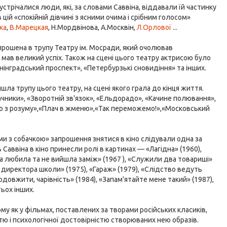
устрічалися люди, які, за словами Саввіна, віддавали їй частинку
 в цій «спокійній дівчині з ясними очима і срібним голосом»
ка
,
В.Марецкая
, Н.Мордвінова, А.Москвін,
Л.Орлової
...
апрошена в трупу Театру ім. Мосради, який очолював
 мав великий успіх. Також на сцені цього театру актрисою було
енінградський проспект», «Петербурзькі сновидіння» та інших.
а трупу цього театру, на сцені якого грала до кінця життя.
Дачники», «Зворотній зв'язок», «Ельдорадо», «Качине полювання»,
Лихо з розуму»,«Плач в жменю»,«Так переможемо!»,«Московський
ми з собачкою» запрошення знятися в кіно слідували одна за
 Саввіна в кіно принесли ролі в картинах — «Лагідна» (1960),
 яка любила та не вийшла заміж» (1967 ), «Служили два товариші»
к директора школи» (1975), «Гараж» (1979), «Слідство ведуть
одовжити, чарівність» (1984), «Запам'ятайте мене такий» (1987),
тьох інших.
ому як у фільмах, поставлених за творами російських класиків,
ністю і психологічної достовірністю створюваних нею образів.