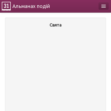
Альманах
подій
Календар
Свята
Про проект
Контакти