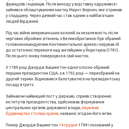
французів і індіанців. Після виходу у відставку одружився і
зайнявся облаштуванням маєтку Маунт-Вернон, яке отримав
у спадщину. Через деякий час став одним з найбагатших
людей Вірджинії.
Під час війни американських колоній за незалежність після
чергових збройних зіткнень з Великобританією був обраний
головнокомандуючим Континентальної армією і керував їй
до остаточної перемоги над англійцями у Йорктауна (1781) .
Після цього знову повернувся в свій маєток.
У 1789 році Джордж Вашингтон одноголосно обраний
першим президентом США, а в 1792 році — переобраний на
другий термін. Відмовився балотуватися на президентську
посаду втретє.
Займаючи найвищий пост у державі, сприяв створенню
інститутів президентства, здійснював формування
центральних органів державної влади,
ініціював
будівництво столиці країни
, названої згодом його ім'ям.
Помер Джордж Вашингтон
14 грудня
1799 і похований у