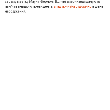
своєму маєтку Маунт-Верноні. Вдячні американці шанують
пам'ять першого президента,
згадуючи його щорічно
в день
народження.