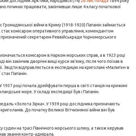
ький дослідник Арктики, народився (14)
26 листопада
1894 року
рано починає працювати, закінчивши лише 4 класу початкової
час Громадянської війни в Криму (1918-1920) Папанін займається
ім стає комісаром оперативного управління, комендантом
 був призначений секретарем Реввійськради Чорноморського
ризначається комісаром в Нарком морських справ, а в 1923 році
і він закінчив дворічні вищі курси зв'язку, після чого поїхав в
ї. Звідти відправляється в експедицію на криголамі «Малигін» в
 стає Папанін.
 У 1937 році почала дрейфувати перша в світі станція на крижині
нландське море. У складі експедиції був і Папанін.
медаль «Золота Зірка». У 1939 році дослідника призначають
криголамів. До початку Великої Вітчизняної війни він був
ху суден на трасі Північного морського шляху, а також керував
мав звання контр-адмірала.