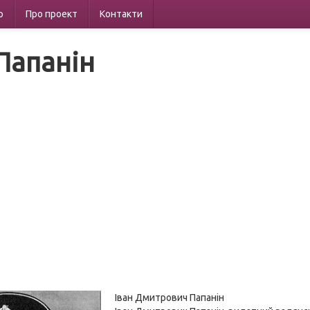
р
Про проект
Контакти
 Папанін
Іван Дмитрович Папанін