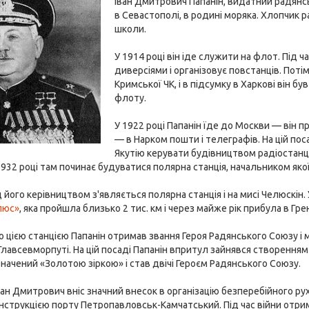
Іван Дмитрович Папанін, видатний радянс
в Севастополі, в родині моряка. Хлопчик 
школи.
У 1914 році він іде служити на флот. Під 
диверсіями і організовує повстанців. Пот
Кримської ЧК, і в підсумку в Харкові він
флоту.
У 1922 році Папанін їде до Москви — він п
— в Нарком пошти і телеграфів. На цій посад
Якутію керувати будівництвом радіостанці
 1932 році там починає будуватися полярна станція, начальником якої
д його керівництвом з'являється полярна станція і на мисі Челюскін.
люс»
, яка пройшла близько 2 тис. км і через майже рік прибула в Гре
о цією станцією Папанін отримав звання Героя Радянського Союзу і 
лавсевморпуті. На цій посаді Папанін впритул зайнявся створенням 
начений «Золотою зіркою» і став двічі Героєм Радянського Союзу.
Іван Дмитрович вніс значний внесок в організацію безперебійного ру
нструкцією порту Петропавловськ-Камчатський. Під час війни отри