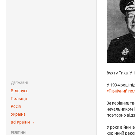
бухту Тиха. У
ДЕРЖАВНІ
У 1934 році пі
Білорусь
«Північний по
Польща
За керівництв
Росія
начальником Г
Україна
повторно відз
всі країни →
У роки війни 
РЕЛІГІЙНІ
корінний реко