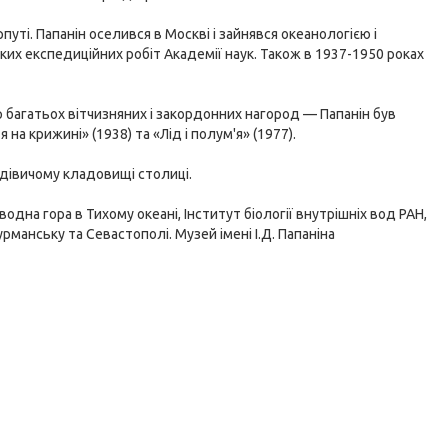
ті. Папанін оселився в Москві і зайнявся океанологією і
ьких експедиційних робіт Академії наук. Також в 1937-1950 роках
р багатьох вітчизняних і закордонних нагород — Папанін був
а крижині» (1938) та «Лід і полум'я» (1977).
одівичому кладовищі столиці.
одна гора в Тихому океані, Інститут біології внутрішніх вод РАН,
рманську та Севастополі. Музей імені І.Д. Папаніна