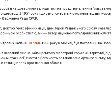
доров'я не дозволило залишитися на посаді начальника Главсевморпу
трішніх вод. З 1951 року і до самої смерті він очолював відділ морс
м Верховної Ради СРСР.
, доктор географічних наук, двічі Герой Радянського Союзу, кавале
ронньою особистістю, він — автор науково-популярних книг «Життя н
митрович Папанін
30 січня
1986 року в Москві, був похований на Нов
на названий мис на Таймирському півострові, гори в Антарктиді, підв
тьох містах Росії. Бюсти в його честь встановлено Архангельську, Му
в селищі Борок Ярославської області.