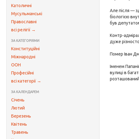
Католичні
Але після — з
Мусульманські
біологією вну
Православні
був депутато
всі релігії →
Контр-адмірал
ЗА КАТЕГОРІЯМИ
дуже різносто
Конституційні
Помер Іван Д
Міжнародні
ООН
Іменем Папані
вулиці в бага
Професійні
розташований 
всі категорії →
ЗА КАЛЕНДАРЕМ
Січень
Лютий
Березень
Квітень
Травень