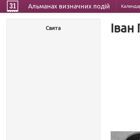
Альманах
визначних
подій
Календа
Іван
Свята