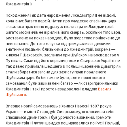
Лжедмитрія I).
Походження і як дата народження Лжедмитрія II не відомі,
хоча існує багато версій. Чутки про «чудесне спасіння» царя
з'явилися практично відразу ж після страти Лжедмитрія I.
Багато москвичів не вірили в його смерть, оскільки тіло царя,
виставлене на показ народові, було жорстоко понівечене до
невпізнання. До того ж чутки підтримувалися і деякими
знатними людьми, близькими до Лжедмитрій, зокрема —
князем Г.Шаховскім, засланим при Шуйском на воєводство у
Путивль. Саме під його керівництвом в Сіверської Україні, не
так давно приймала шедшего з Польщі «царевича Димитрія»,
стали збиратися загони для захисту прав поваленого
Шуйським царя. Як би там не було, але в появі нового
самозванця були зацікавлені багато — як старі прихильники
Лжедмитрія I, так і просто незадоволені владою
Василя
Шуйського
.
Вперше новий самозванець з'явився Навесні 1607 року в
Україні — в місті Стародуб-Сіверському, оголосивши себе
спасшимся Димитрієм, і був урочисто визнаний. Грамоти
Лжедмитрія II і чутки швидко поширювалися по Русі і Польщі,