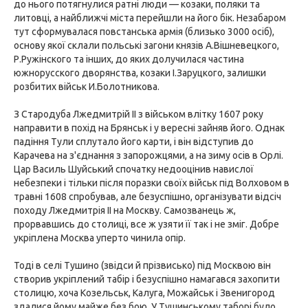
до нього потягнулися ратні люди — козаки, поляки та
литовці, а найближчі міста перейшли на його бік. Незабаром
тут сформувалася повстанська армія (близько 3000 осіб),
основу якої склали польські загони князів А.Вішневецкого,
Р.Ружінского та інших, до яких долучилася частина
южнорусского дворянства, козаки І.Заруцкого, залишки
розбитих військ И.Болотникова.
З Стародуба Лжедмитрій II з військом влітку 1607 року
направити в похід на Брянськ і у вересні зайняв його. Однак
падіння Тули сплутало його карти, і він відступив до
Карачева на з'єднання з запорожцями, а на зиму осів в Орлі.
Цар Василь Шуйський спочатку недооцінив навислої
небезпеки і тільки після поразки своїх військ під Волховом в
травні 1608 спробував, але безуспішно, організувати відсіч
походу Лжедмитрія II на Москву. Самозванець ж,
прорвавшись до столиці, все ж узяти її так і не зміг. Добре
укріплена Москва уперто чинила опір.
Тоді в селі Тушино (звідси й прізвисько) під Москвою він
створив укріплений табір і безуспішно намагався захопити
столицю, хоча Козельськ, Калуга, Можайськ і Звенигород
здалися йому майже без бою. У Тушинському таборі було