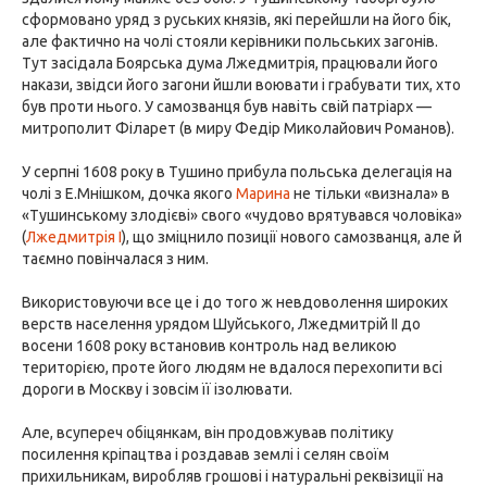
сформовано уряд з руських князів, які перейшли на його бік,
але фактично на чолі стояли керівники польських загонів.
Тут засідала Боярська дума Лжедмитрія, працювали його
накази, звідси його загони йшли воювати і грабувати тих, хто
був проти нього. У самозванця був навіть свій патріарх —
митрополит Філарет (в миру Федір Миколайович Романов).
У серпні 1608 року в Тушино прибула польська делегація на
чолі з Е.Мнішком, дочка якого
Марина
не тільки «визнала» в
«Тушинському злодієві» свого «чудово врятувався чоловіка»
(
Лжедмитрія I
), що зміцнило позиції нового самозванця, але й
таємно повінчалася з ним.
Використовуючи все це і до того ж невдоволення широких
верств населення урядом Шуйського, Лжедмитрій II до
восени 1608 року встановив контроль над великою
територією, проте його людям не вдалося перехопити всі
дороги в Москву і зовсім її ізолювати.
Але, всупереч обіцянкам, він продовжував політику
посилення кріпацтва і роздавав землі і селян своїм
прихильникам, виробляв грошові і натуральні реквізиції на