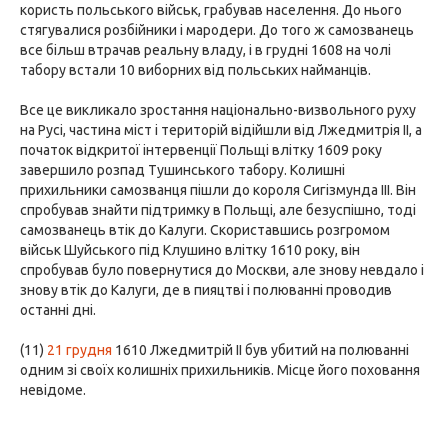
користь польського військ, грабував населення. До нього
стягувалися розбійники і мародери. До того ж самозванець
все більш втрачав реальну владу, і в грудні 1608 на чолі
табору встали 10 виборних від польських найманців.
Все це викликало зростання національно-визвольного руху
на Русі, частина міст і територій відійшли від Лжедмитрія II, а
початок відкритої інтервенції Польщі влітку 1609 року
завершило розпад Тушинського табору. Колишні
прихильники самозванця пішли до короля Сигізмунда III. Він
спробував знайти підтримку в Польщі, але безуспішно, тоді
самозванець втік до Калуги. Скориставшись розгромом
військ Шуйського під Клушино влітку 1610 року, він
спробував було повернутися до Москви, але знову невдало і
знову втік до Калуги, де в пияцтві і полюванні проводив
останні дні.
(11)
21 грудня
1610 Лжедмитрій II був убитий на полюванні
одним зі своїх колишніх прихильників. Місце його поховання
невідоме.