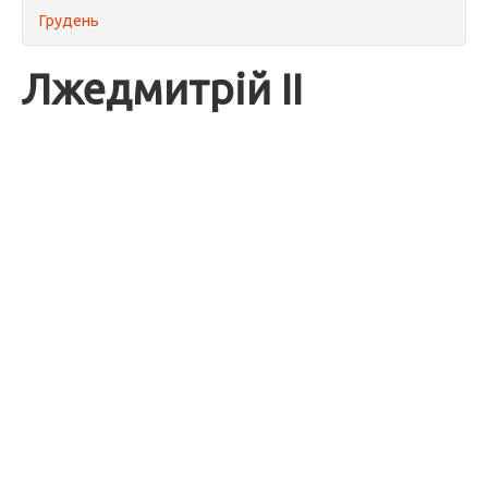
Грудень
Лжедмитрій II