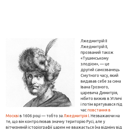
Лжедмитрій II
Лжедмитрій II,
прозваний також
«Тушинському
злодієм», — це
другий самозванець
Смутного часу, який
видавав себе за сина
Івана Грозного,
царевича Димитрія,
нібито вижив в Угличі
і потім врятувався під
час
повстання в
Москві
в 1606 році — тобто за
Лжедмитрія I
. Незважаючи на
те, що він контролював значну територію Русі, але у
вітчизняній історіографії царем не вважається (на відміну від