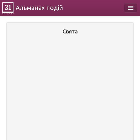
Альманах
подій
Календар
Свята
Про проект
Контакти