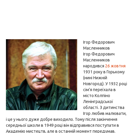
Ігор Федорович
Масленников
Ігор Федорович
Масленников
народився
26 жовтня
1931 року в Горькому
(нині Нижній
Новгород). У 1932 році
сім'я переїхала в
місто Колпіно
Ленінградської
області. З дитинства
Ігор любив малювати,
і це у нього дуже добре виходило. Тому після закінчення
середньої школи в 1949 році він відправився поступати в
Академію мистецтв, але в останній момент передумав.