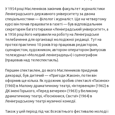
У 1954 році Масленніков закінчив факультет журналістики
Ленінградського державного університету за двома
спеціальностями — філолог і журналіст. Ще на четвертому
курсі він почав працювати в газеті — був відповідальним
секретарем багатотиражки «Ленінградський університет», а
в 1956 році його направили на роботу на Ленінградське
телебачення для організації молодіжної редакції. Тут на
протязі практично 10 років Ігор працював редактором,
сценаристом, художником, автором-оператором (випускав
тележурнал «Молодий ленінградець») і сценографом
(працював над телеспектакль).
Першим спектаклем, до якого Масленников придумав
декорації, був дитячий — «Пригоди Жаконі», потім він
оформив ще кілька. Як художник зробив спектаклі «Пасинок»
(1960) в Малому драматичному театрі, «Інтервенція» (1962) в
ДК імені Горького, «Перед вечерею» (1963) у Великому
драматичному театрі, «Посміхнися, Свєта!» (1964) в
Ленінградському театрі музичної комедії.
Також у цей період під час Всесвітнього фестивалю молоді і