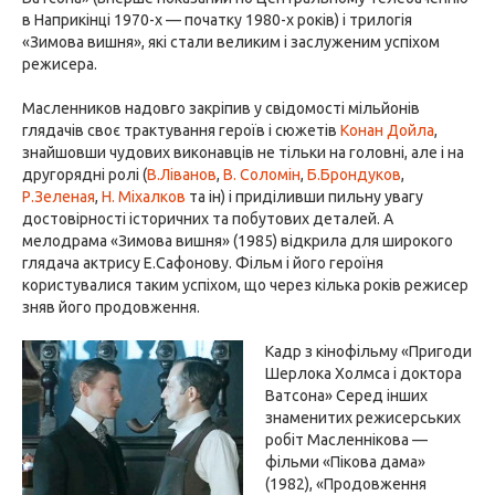
в Наприкінці 1970-х — початку 1980-х років) і трилогія
«Зимова вишня», які стали великим і заслуженим успіхом
режисера.
Масленников надовго закріпив у свідомості мільйонів
глядачів своє трактування героїв і сюжетів
Конан Дойла
,
знайшовши чудових виконавців не тільки на головні, але і на
другорядні ролі (
В.Ліванов
,
В. Соломін
,
Б.Брондуков
,
Р.Зеленая
,
Н. Міхалков
та ін) і приділивши пильну увагу
достовірності історичних та побутових деталей. А
мелодрама «Зимова вишня» (1985) відкрила для широкого
глядача актрису Е.Сафонову. Фільм і його героїня
користувалися таким успіхом, що через кілька років режисер
зняв його продовження.
Кадр з кінофільму «Пригоди
Шерлока Холмса і доктора
Ватсона» Серед інших
знаменитих режисерських
робіт Масленнікова —
фільми «Пікова дама»
(1982), «Продовження