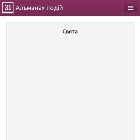
Альманах
подій
Календар
Свята
Про проект
Контакти