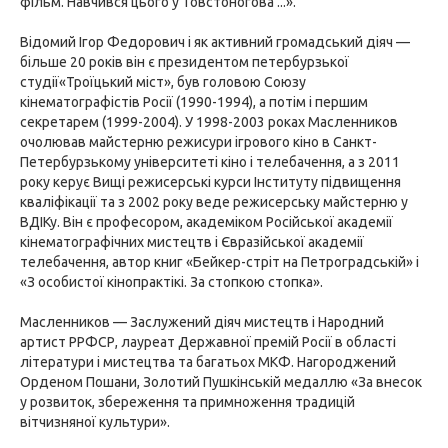
фільм. Навчився цього у Товстоногова ...».
Відомий Ігор Федорович і як активний громадський діяч —
більше 20 років він є президентом петербурзької
студії«Троїцький міст», був головою Союзу
кінематографістів Росії (1990-1994), а потім і першим
секретарем (1999-2004). У 1998-2003 роках Масленников
очолював майстерню режисури ігрового кіно в Санкт-
Петербурзькому університеті кіно і телебачення, а з 2011
року керує Вищі режисерські курси Інституту підвищення
кваліфікації та з 2002 року веде режисерську майстерню у
ВДІКу. Він є професором, академіком Російської академії
кінематографічних мистецтв і Євразійської академії
телебачення, автор книг «Бейкер-стріт на Петроградській» і
«З особистої кінопрактікі. За стопкою стопка».
Масленников — Заслужений діяч мистецтв і Народний
артист РРФСР, лауреат Державної премій Росії в області
літератури і мистецтва та багатьох МКФ. Нагороджений
Орденом Пошани, Золотий Пушкінській медаллю «За внесок
у розвиток, збереження та примноження традицій
вітчизняної культури».