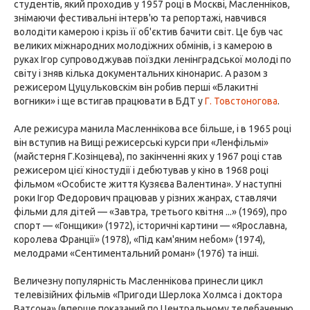
студентів, який проходив у 1957 році в Москві, Масленніков,
знімаючи фестивальні інтерв'ю та репортажі, навчився
володіти камерою і крізь її об'єктив бачити світ. Це був час
великих міжнародних молодіжних обмінів, і з камерою в
руках Ігор супроводжував поїздки ленінградської молоді по
світу і зняв кілька документальних кінонарис. А разом з
режисером Цуцульковскім він робив перші «Блакитні
вогники» і ще встигав працювати в БДТ у
Г. Товстоногова
.
Але режисура манила Масленнікова все більше, і в 1965 році
він вступив на Вищі режисерські курси при «Ленфільмі»
(майстерня Г.Козінцева), по закінченні яких у 1967 році став
режисером цієї кіностудії і дебютував у кіно в 1968 році
фільмом «Особисте життя Кузяєва Валентина». У наступні
роки Ігор Федорович працював у різних жанрах, ставлячи
фільми для дітей — «Завтра, третього квітня ...» (1969), про
спорт — «Гонщики» (1972), історичні картини — «Ярославна,
королева Франції» (1978), «Під кам'яним небом» (1974),
мелодрами «Сентиментальний роман» (1976) та інші.
Величезну популярність Масленнікова принесли цикл
телевізійних фільмів «Пригоди Шерлока Холмса і доктора
Ватсона» (вперше показаний по Центральному телебаченню