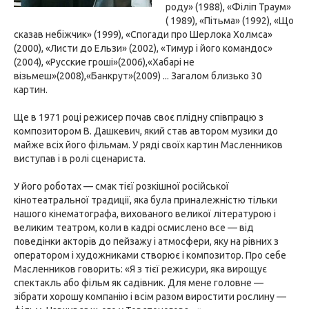
роду» (1988), «Філіп Траум»
( 1989), «Пітьма» (1992), «Що
сказав небіжчик» (1999), «Спогади про Шерлока Холмса»
(2000), «Листи до Ельзи» (2002), «Тимур і його командос»
(2004), «Русские гроші»(2006),«Хабарі не
візьмеш»(2008),«Банкрут»(2009) ... Загалом близько 30
картин.
Ще в 1971 році режисер почав своє плідну співпрацю з
композитором В. Дашкевич, який став автором музики до
майже всіх його фільмам. У ряді своїх картин Масленников
виступав і в ролі сценариста.
У його роботах — смак тієї розкішної російської
кінотеатральної традиції, яка була приналежністю тільки
нашого кінематографа, вихованого великої літературою і
великим театром, коли в кадрі осмислено все — від
поведінки акторів до пейзажу і атмосфери, яку на рівних з
оператором і художниками створює і композитор. Про себе
Масленников говорить: «Я з тієї режисури, яка вирощує
спектакль або фільм як садівник. Для мене головне —
зібрати хорошу компанію і всім разом виростити рослину —