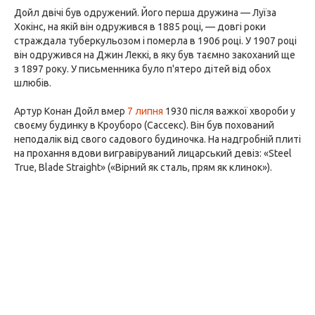
Дойл двічі був одружений. Його перша дружина — Луїза
Хокінс, на якій він одружився в 1885 році, — довгі роки
страждала туберкульозом і померла в 1906 році. У 1907 році
він одружився на Джин Леккі, в яку був таємно закоханий ще
з 1897 року. У письменника було п'ятеро дітей від обох
шлюбів.
Артур Конан Дойл вмер
7 липня
1930 після важкої хвороби у
своєму будинку в Кроуборо (Сассекс). Він був похований
неподалік від свого садового будиночка. На надгробній плиті
на прохання вдови вигравіруваний лицарський девіз: «Steel
True, Blade Straight» («Вірний як сталь, прям як клинок»).