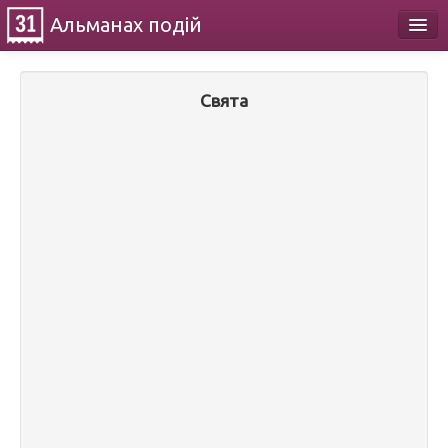
Альманах
подій
Календар
Свята
Про проект
Контакти