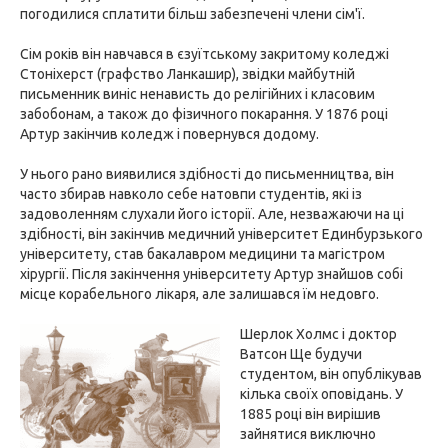
погодилися сплатити більш забезпечені члени сім'ї.
Сім років він навчався в єзуїтському закритому коледжі
Стоніхерст (графство Ланкашир), звідки майбутній
письменник виніс ненависть до релігійних і класовим
забобонам, а також до фізичного покарання. У 1876 році
Артур закінчив коледж і повернувся додому.
У нього рано виявилися здібності до письменництва, він
часто збирав навколо себе натовпи студентів, які із
задоволенням слухали його історії. Але, незважаючи на ці
здібності, він закінчив медичний університет Единбурзького
університету, став бакалавром медицини та магістром
хірургії. Після закінчення університету Артур знайшов собі
місце корабельного лікаря, але залишався їм недовго.
Шерлок Холмс і доктор
Ватсон Ще будучи
студентом, він опублікував
кілька своїх оповідань. У
1885 році він вирішив
зайнятися виключно