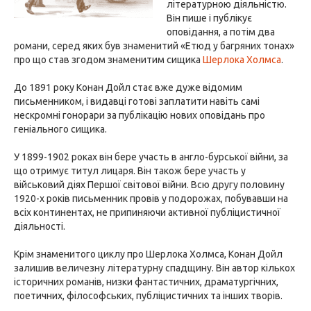
літературною діяльністю.
Він пише і публікує
оповідання, а потім два
романи, серед яких був знаменитий «Етюд у багряних тонах»
про що став згодом знаменитим сищика
Шерлока Холмса
.
До 1891 року Конан Дойл стає вже дуже відомим
письменником, і видавці готові заплатити навіть самі
нескромні гонорари за публікацію нових оповідань про
геніального сищика.
У 1899-1902 роках він бере участь в англо-бурської війни, за
що отримує титул лицаря. Він також бере участь у
військовий діях Першої світової війни. Всю другу половину
1920-х років письменник провів у подорожах, побувавши на
всіх континентах, не припиняючи активної публіцистичної
діяльності.
Крім знаменитого циклу про Шерлока Холмса, Конан Дойл
залишив величезну літературну спадщину. Він автор кількох
історичних романів, низки фантастичних, драматургічних,
поетичних, філософських, публіцистичних та інших творів.