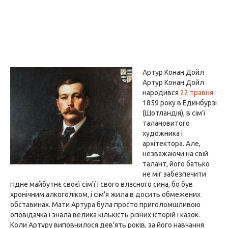
Артур Конан Дойл
Артур Конан Дойл
народився
22 травня
1859 року в Единбурзі
(Шотландія), в сім'ї
талановитого
художника і
архітектора. Але,
незважаючи на свій
талант, його батько
не міг забезпечити
гідне майбутнє своєї сім'ї і свого власного сина, бо був
хронічним алкоголіком, і сім'я жила в досить обмежених
обставинах. Мати Артура була просто приголомшливою
оповідачка і знала велика кількість різних історій і казок.
Коли Артуру виповнилося дев'ять років, за його навчання