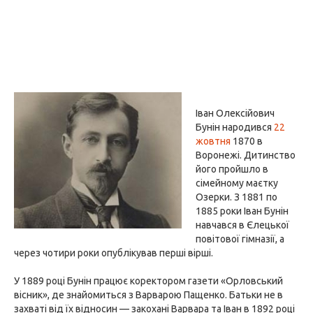
Іван Олексійович
Бунін народився
22
жовтня
1870 в
Воронежі. Дитинство
його пройшло в
сімейному маєтку
Озерки. З 1881 по
1885 роки Іван Бунін
навчався в Єлецької
повітової гімназії, а
через чотири роки опублікував перші вірші.
У 1889 році Бунін працює коректором газети «Орловський
вісник», де знайомиться з Варварою Пащенко. Батьки не в
захваті від їх відносин — закохані Варвара та Іван в 1892 році