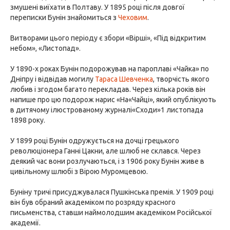
змушені виїхати в Полтаву. У 1895 році після довгої
переписки Бунін знайомиться з
Чеховим
.
Витворами цього періоду є збори «Вірші», «Під відкритим
небом», «Листопад».
У 1890-х роках Бунін подорожував на пароплаві «Чайка» по
Дніпру і відвідав могилу
Тараса Шевченка
, творчість якого
любив і згодом багато перекладав. Через кілька років він
напише про цю подорож нарис «На«Чайці», який опублікують
в дитячому ілюстрованому журналі«Сходи»1 листопада
1898 року.
У 1899 році Бунін одружується на дочці грецького
революціонера Ганні Цакни, але шлюб не склався. Через
деякий час вони розлучаються, і з 1906 року Бунін живе в
цивільному шлюбі з Вірою Муромцевою.
Буніну тричі присуджувалася Пушкінська премія. У 1909 році
він був обраний академіком по розряду красного
письменства, ставши наймолодшим академіком Російської
академії.