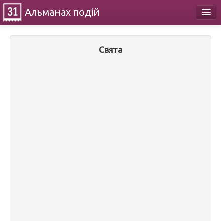
Альманах
подій
Календар
Свята
Про проект
Контакти