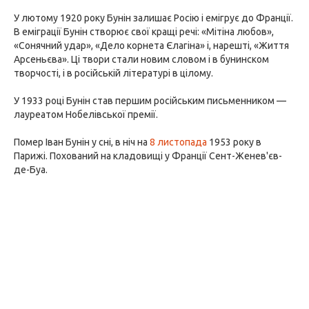
У лютому 1920 року Бунін залишає Росію і емігрує до Франції.
В еміграції Бунін створює свої кращі речі: «Мітіна любов»,
«Сонячний удар», «Дело корнета Єлагіна» і, нарешті, «Життя
Арсеньєва». Ці твори стали новим словом і в бунинском
творчості, і в російській літературі в цілому.
У 1933 році Бунін став першим російським письменником —
лауреатом Нобелівської премії.
Помер Іван Бунін у сні, в ніч на
8 листопада
1953 року в
Парижі. Похований на кладовищі у Франції Сент-Женев'єв-
де-Буа.