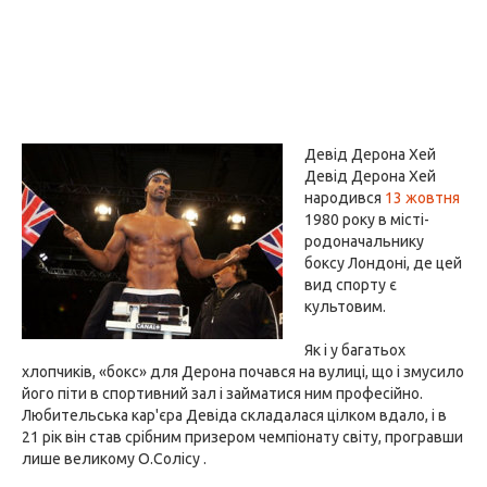
Девід Дерона Хей
Девід Дерона Хей
народився
13 жовтня
1980 року в місті-
родоначальнику
боксу Лондоні, де цей
вид спорту є
культовим.
Як і у багатьох
хлопчиків, «бокс» для Дерона почався на вулиці, що і змусило
його піти в спортивний зал і займатися ним професійно.
Любительська кар'єра Девіда складалася цілком вдало, і в
21 рік він став срібним призером чемпіонату світу, програвши
лише великому О.Солісу .