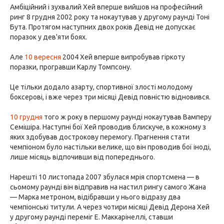
Амбіційний і зухвалий Хей вперше вийшов на професійний
ринг 8 грудня 2002 року та нокаутував у другому раунді Тоні
Бута. Протягом наступних двох років Девід не допускає
поразок у дев'яти боях.
Але
10 вересня
2004 Хей вперше випробував гіркоту
поразки, програвши Карлу Томпсону.
Це тільки додало азарту, спортивної злості молодому
боксерові, і вже через три місяці Девід повністю відновився.
10 грудня
того ж року в першому раунді нокаутував Вамперу
Семішіра. Наступні бої Хей проводив блискуче, в кожному з
яких здобував дострокову перемогу. Прагнення стати
чемпіоном було настільки велике, що він проводив бої іноді,
лише місяць відпочивши від попереднього.
Нарешті 10 листопада 2007 збулася мрія спортсмена — в
сьомому раунді він відправив на настил рингу самого Жана
— Марка метроном, відібравши у нього відразу два
чемпіонські титули. А через чотири місяці Девід Дерона Хей
у другому раунді переміг Е. Маккарінеллі, ставши