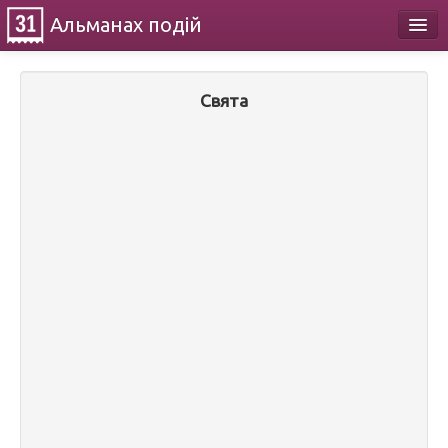
Альманах
подій
Календар
Свята
Про проект
Контакти