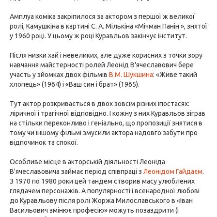
Амплуа коміка закріпилося за актором з першої ж великої
ролі, Камушкіна в картині С. А. Мількіна «Мічман Панін », знятої
у 1960 році. У цьому ж році Куравльов закінчує інститут.
Після низки хай і невеликих, але дуже корисних з точки зору
навчання майстерності ролей Леонід В'ячеславович бере
участь у зйомках двох фільмів
В.М. Шукшина
: «Живе такий
хлопець» (1964) і «Ваш син і брат» (1965).
Тут актор розкривається в двох зовсім різних іпостасях:
ліричної і трагічної відповідно. І кожну з них Куравльов зіграв
на стільки переконливо і геніально, що пропозиції знятися в
тому чи іншому фільмі змусили актора надовго забути про
відпочинок та спокої.
Особливе місце в акторській діяльності Леоніда
В'ячеславовича займає період співпраці з
Леонідом Гайдаєм
.
З 1970 по 1980 роки цей тандем створив масу улюблених
глядачем персонажів. А популярності і всенародної любові
до Куравльову після ролі Жоржа Милославського в «Іван
Васильович змінює професію» можуть позаздрити (і