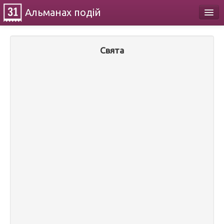
Альманах
подій
Календар
Свята
Про проект
Контакти