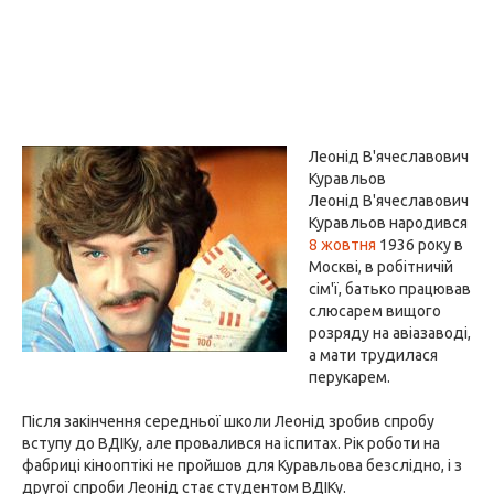
Леонід В'ячеславович
Куравльов
Леонід В'ячеславович
Куравльов народився
8 жовтня
1936 року в
Москві, в робітничій
сім'ї, батько працював
слюсарем вищого
розряду на авіазаводі,
а мати трудилася
перукарем.
Після закінчення середньої школи Леонід зробив спробу
вступу до ВДІКу, але провалився на іспитах. Рік роботи на
фабриці кінооптікі не пройшов для Куравльова безслідно, і з
другої спроби Леонід стає студентом ВДІКу.