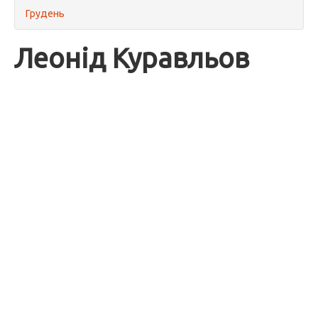
Грудень
Леонід Куравльов