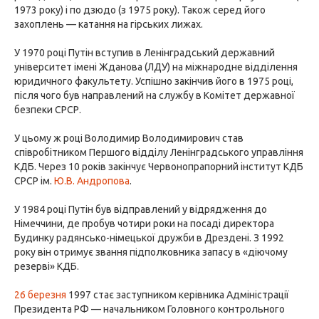
1973 року) і по дзюдо (з 1975 року). Також серед його
захоплень — катання на гірських лижах.
У 1970 році Путін вступив в Ленінградський державний
університет імені Жданова (ЛДУ) на міжнародне відділення
юридичного факультету. Успішно закінчив його в 1975 році,
після чого був направлений на службу в Комітет державної
безпеки СРСР.
У цьому ж році Володимир Володимирович став
співробітником Першого відділу Ленінградського управління
КДБ. Через 10 років закінчує Червонопрапорний інститут КДБ
СРСР ім.
Ю.В. Андропова
.
У 1984 році Путін був відправлений у відрядження до
Німеччини, де пробув чотири роки на посаді директора
Будинку радянсько-німецької дружби в Дрездені. З 1992
року він отримує звання підполковника запасу в «діючому
резерві» КДБ.
26 березня
1997 стає заступником керівника Адміністрації
Президента РФ — начальником Головного контрольного