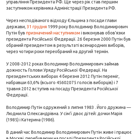
управління Президента РФ. Ще через рік став першим
заступником керівника Адміністрації Президента РФ.
Через несподіваного відходу Єльцина з посади глави
держави,
31 грудня
1999 року Володимир Володимирович
Путін був
призначений наступником
і виконував обов'язки
президента Російської Федерації. 26 березня 2000 Путін був
обраний президентом в результаті всенародних виборів,
через чотири роки переобраний на другий термін.
У 2008-2012 роках Володимир Володимирович займав
дожность Голови Уряду Російської Федерації. На
президентських виборах 4 березня 2012 Путін переміг,
набравши 63,6% (всього 45602075 голосів виборців) і 7
травня 2012 вступив на посаду Президента Російської
Федерації.
Володимир Путін одружений з липня 1983 . Його дружина —
Людмила Олександрівна. У сім'ї двоє дітей: дочки Марія
(1985) і Катерина (1986).
В даний час Володимир Володимирович Путін живе і працює
в Москві, перебуваючи на посаді Президента Російської