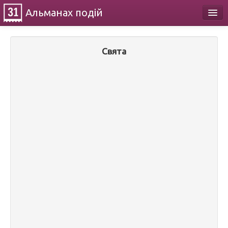
Альманах
подій
Календар
Свята
Про проект
Контакти