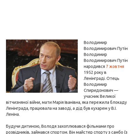
Володимир
Володимирович Путін
Володимир
Володимирович Путін
народився
7 жовтня
1952 року в
Ленінграді. Отець
Володимир
Спиридонович —
учасник Великої
вітчизняної війни, мати Марія Іванівна, яка пережила блокаду
Ленінграда, працювала на заводі, а дід був кухарем у В.І.
Леніна.
Будучи дитиною, Володя захоплювався фільмами про
розвідників, займався спортом. Він майстер спорту з самбо (з