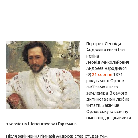
Портрет Леоніда
Андрєєва кисті Іллі
Рєпіна
Леонід Миколайович
Андрєєв народився
(9)
21 серпня
1871
року в місті Орлі, в
сім'ї заможного
землеміра. З самого
дитинства він любив
читати. Закінчив
Орловську класичну
гімназію, де цікавився
творчістю Шопенгауера і Гартмана.
Після закінчення гімназії Андрєєв став студентом