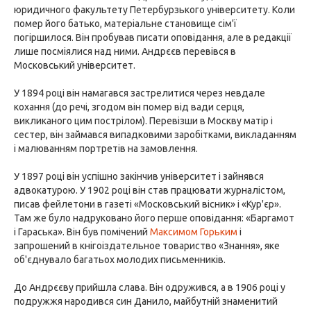
юридичного факультету Петербурзького університету. Коли
помер його батько, матеріальне становище сім'ї
погіршилося. Він пробував писати оповідання, але в редакції
лише посміялися над ними. Андрєєв перевівся в
Московський університет.
У 1894 році він намагався застрелитися через невдале
кохання (до речі, згодом він помер від вади серця,
викликаного цим пострілом). Перевізши в Москву матір і
сестер, він займався випадковими заробітками, викладанням
і малюванням портретів на замовлення.
У 1897 році він успішно закінчив університет і зайнявся
адвокатурою. У 1902 році він став працювати журналістом,
писав фейлетони в газеті «Московський вісник» і «Кур'єр».
Там же було надруковано його перше оповідання: «Баргамот
і Гараська». Він був помічений
Максимом Горьким
і
запрошений в кнігоіздательное товариство «Знання», яке
об'єднувало багатьох молодих письменників.
До Андрєєву прийшла слава. Він одружився, а в 1906 році у
подружжя народився син Данило, майбутній знаменитий