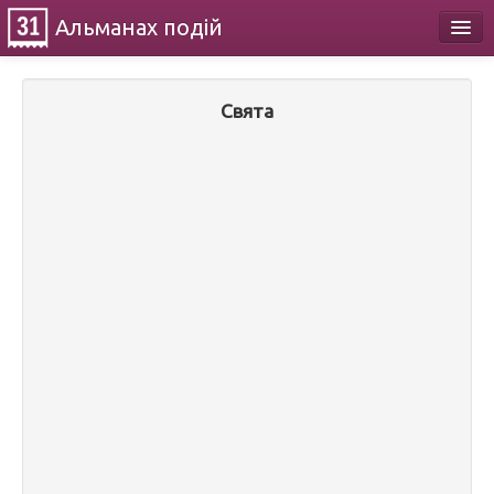
Альманах
подій
Календар
Свята
Про проект
Контакти