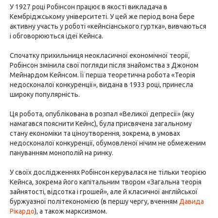
У 1927 році Робінсон працює в якості викладача в
Кембріджському університеті. У цей же період вона бере
активну участь у роботі «кейнсіанського гуртка», вивчаються
і обговорюються ідеї Кейнса.
Спочатку прихильниця неокласичної економічної теорії,
Робінсон змінила свої погляди після знайомства з Джоном
Мейнардом Кейнсом. Її перша теоретична робота «Теорія
недосконалої конкуренції», видана в 1933 році, принесла
широку популярність.
Ця робота, опублікована в розпал «Великої депресії» (яку
намагався пояснити Кейнс), була присвячена загальному
стану економіки та ціноутворення, зокрема, в умовах
недосконалої конкуренції, обумовленої нічим не обмеженим
пануванням монополій на ринку.
У своїх дослідженнях Робінсон керувалася не тільки теорією
Кейнса, зокрема його капітальним твором «Загальна теорія
зайнятості, відсотка і грошей», але й класичної англійської
буржуазної політекономією (в першу чергу, вченням
Давида
Рікардо
), а також марксизмом.