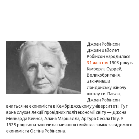
Джоан Робінсон
Джоан Вайолет
Робінсон народилася
31 жовтня
1903 року в
Кімберлі, Суррей,
Великобританія.
Закінчивши
Лондонську жіночу
школу св. Павла,
Джоан Робінсон
вчиться на економіста в Кембріджському університеті. Тут
вона слухає лекції провідних політекономії світу — Джона
Мейнарда Кейнса, Алана Маршалла, Артура Сесіла Пігу. У
1925 році вона закінчила навчання і вийшла заміж за відомого
економіста Остіна Робінсона.