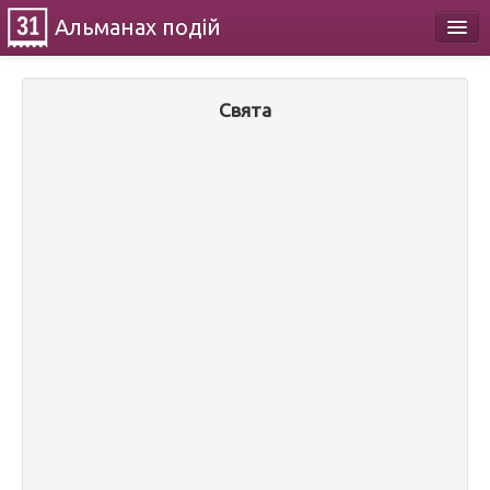
Альманах
подій
Календар
Свята
Про проект
Контакти