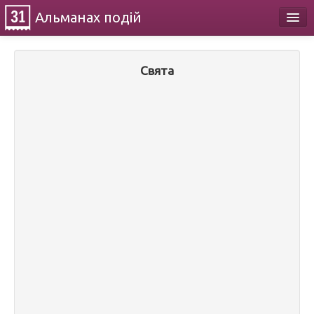
Альманах
подій
Календар
Свята
Про проект
Контакти