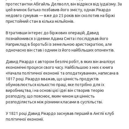
протестантки Абігайль Делволл, він відрікся від іудаїзму. За
цей вчинок батько позбавив його змісту, однак Рікардо
недовго сумував — вже до 25 років він сколотив на біржі
пристойний стан в кілька мільйонів.
Втративши інтерес до біржових операцій, Давид
познайомився з ідеями Адама Сміта і послідував його
Наприклад в боротьбі із земельною аристократією, але
одночасно він став і одним із його найбільших опонентів.
Давид Рікардо є автором безлічі робіт, в яких він аналізує
економічні процеси свого часу. Найбільшою з них є книга
«Начала політичної економії та оподаткування», написана в
1817 році. Рікардо вважав, що цінність продуктів
обумовлюється кількістю праці, яке потрібно для їх
виробництва, і на основі цієї ідеї він створив теорію
розподілу, що пояснює, яким чином ця цінність
розподіляється між різними класами в суспільстві.
У 1821 році Давид Рікардо заснував перший в Англії клуб
політичної економії.