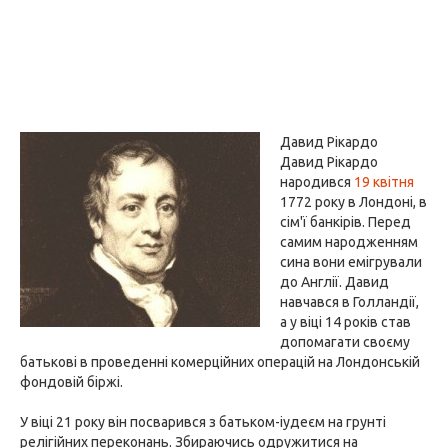
Давид Рікардо
Давид Рікардо
народився
19 квітня
1772 року в Лондоні, в
сім'ї банкірів. Перед
самим народженням
сина вони емігрували
до Англії. Давид
навчався в Голландії,
а у віці 14 років став
допомагати своєму
батькові в проведенні комерційних операцій на Лондонській
фондовій біржі.
У віці 21 року він посварився з батьком-іудеєм на грунті
релігійних переконань. Збираючись одружитися на