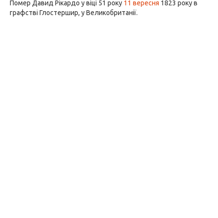
Помер Давид Рікардо у віці 51 року
11 вересня
1823 року в
графстві Глостершир, у Великобританії.