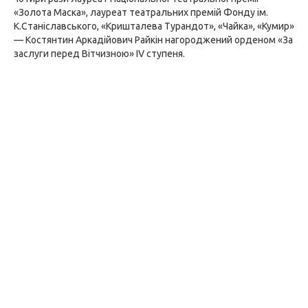
«Золота Маска», лауреат театральних премій Фонду ім.
К.Станіславського, «Кришталева Турандот», «Чайка», «Кумир»
— Костянтин Аркадійович Райкін нагороджений орденом «За
заслуги перед Вітчизною» IV ступеня.