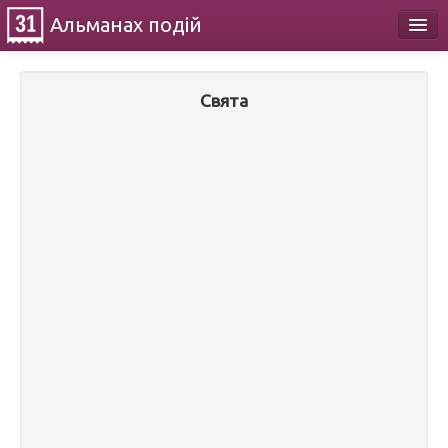
Альманах
подій
Календар
Свята
Про проект
Контакти