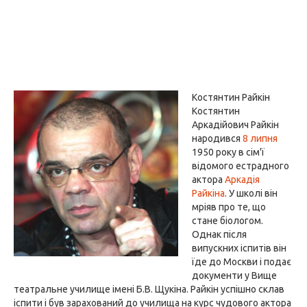
Костянтин Райкін
Костянтин
Аркадійович Райкін
народився
8 липня
1950 року в сім'ї
відомого естрадного
актора
Аркадія
Райкіна
. У школі він
мріяв про те, що
стане біологом.
Однак після
випускних іспитів він
їде до Москви і подає
документи у Вище
театральне училище імені Б.В. Щукіна. Райкін успішно склав
іспити і був зарахований до училища на курс чудового актора