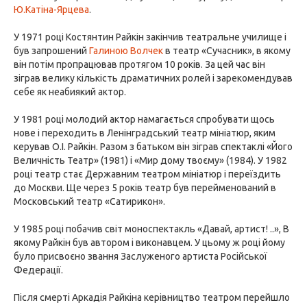
Ю.Катіна-Ярцева
.
У 1971 році Костянтин Райкін закінчив театральне училище і
був запрошений
Галиною Волчек
в театр «Сучасник», в якому
він потім пропрацював протягом 10 років. За цей час він
зіграв велику кількість драматичних ролей і зарекомендував
себе як неабиякий актор.
У 1981 році молодий актор намагається спробувати щось
нове і переходить в Ленінградський театр мініатюр, яким
керував О.І. Райкін. Разом з батьком він зіграв спектаклі «Його
Величність Театр» (1981) і «Мир дому твоєму» (1984). У 1982
році театр стає Державним театром мініатюр і переїздить
до Москви. Ще через 5 років театр був перейменований в
Московський театр «Сатирикон».
У 1985 році побачив світ моноспектакль «Давай, артист! ..», В
якому Райкін був автором і виконавцем. У цьому ж році йому
було присвоєно звання Заслуженого артиста Російської
Федерації.
Після смерті Аркадія Райкіна керівництво театром перейшло