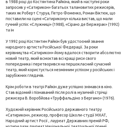
в 1988 році до Костянтина Райкіна, який в наступні роки
запросив у «Сатирикон» багатьох талановитих режисерів,
таких як Роберт Стуруа, Петро Фоменко, Роман Віктюк, що
поставили на сцені «Сатирикону» кілька вистав, що мали
гучний успіх: «Служниці» (1988), «Сірано де Бержерак» (1992)
та ін
У 1992 році Костянтин Райкін був удостоєний звання
народного артиста Російської Федерації. За роки
керівництва «Сатирикон» йому вдалося створити абсолютно
новий театр, який всмоктав всі кращі риси свого
попередника і перетворився на першокласний сучасний
театр, який користується незмінним успіхом у російських і
зарубіжних глядачів.
Крім роботи в театрі Райкін дуже успішно знімався в кіно.
Став відомий і пізнаваний після ролі в музичній стрічці
режисера В. Воробйова «Труффальдіно з Бергамо» (1976).
Художній керівник Російського державного театру
«Сатирикон», режисер, професор Школи-студії МХАТ,
Народний артист Росії , лауреат Державних премій РФ,
чотири рази лауреат Національної театральної премії