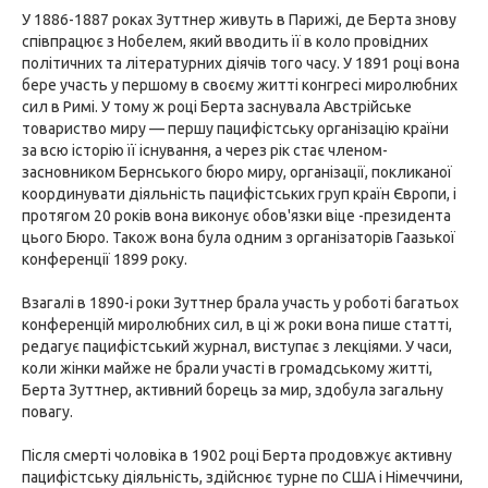
У 1886-1887 роках Зуттнер живуть в Парижі, де Берта знову
співпрацює з Нобелем, який вводить її в коло провідних
політичних та літературних діячів того часу. У 1891 році вона
бере участь у першому в своєму житті конгресі миролюбних
сил в Римі. У тому ж році Берта заснувала Австрійське
товариство миру — першу пацифістську організацію країни
за всю історію її існування, а через рік стає членом-
засновником Бернського бюро миру, організації, покликаної
координувати діяльність пацифістських груп країн Європи, і
протягом 20 років вона виконує обов'язки віце -президента
цього Бюро. Також вона була одним з організаторів Гаазької
конференції 1899 року.
Взагалі в 1890-і роки Зуттнер брала участь у роботі багатьох
конференцій миролюбних сил, в ці ж роки вона пише статті,
редагує пацифістський журнал, виступає з лекціями. У часи,
коли жінки майже не брали участі в громадському житті,
Берта Зуттнер, активний борець за мир, здобула загальну
повагу.
Після смерті чоловіка в 1902 році Берта продовжує активну
пацифістську діяльність, здійснює турне по США і Німеччини,