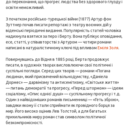
до переконання, що прогрес людства без здорового глузду і
освіти неможливий.
З початком російсько-турецької війни (1877) Артур фон
Зуттнер почав писати репортажі з театру воєнних дій у
віденські періодичні видання. Популярність статей чоловіка
надихнула взятися за перо і Берту. Вона публікує оповідання,
есе, статті, у співавторстві з Артуром — чотири романи
написані в натуралістичному ключі під впливом
Еміля Золя
.
Повернувшись до Відня в 1885 році, Берта продовжує
писати, в художніх творах висловлюючи свої політичні і
суспільні погляди. Серед цих творів — романи «Погана
людина», який присвячений вільнодумству, «Даніела
Дормес» — дарвінізму та антисемітизму, «Світське життя»
— питань демократії та прогресу, «Перед штормом» — ідеям
соціалізму, «Опис однієї душі» — суспільному прогресу і т.д.
Один з найвідоміших романів письменниці — «Геть зброю»,
завдяки якому її стали сприймати як провідного борця за
мир. Його високо оцінив Лев Толстой, а для багатьох
прихильників миру роман став символом політичної
безкомпромісності.