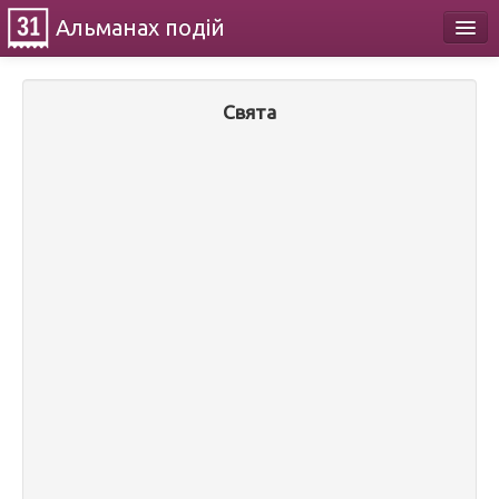
Альманах
подій
Календар
Свята
Про проект
Контакти