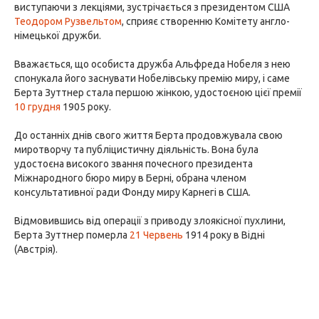
виступаючи з лекціями, зустрічається з президентом США
Теодором Рузвельтом
, сприяє створенню Комітету англо-
німецької дружби.
Вважається, що особиста дружба Альфреда Нобеля з нею
спонукала його заснувати Нобелівську премію миру, і саме
Берта Зуттнер стала першою жінкою, удостоєною цієї премії
10 грудня
1905 року.
До останніх днів свого життя Берта продовжувала свою
миротворчу та публіцистичну діяльність. Вона була
удостоєна високого звання почесного президента
Міжнародного бюро миру в Берні, обрана членом
консультативної ради Фонду миру Карнегі в США.
Відмовившись від операції з приводу злоякісної пухлини,
Берта Зуттнер померла
21 Червень
1914 року в Відні
(Австрія).