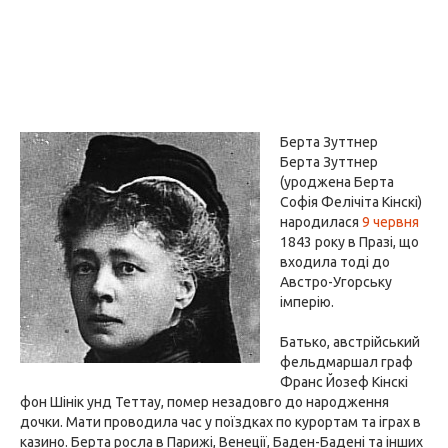
Берта Зуттнер
Берта Зуттнер
(уроджена Берта
Софія Фелічіта Кінскі)
народилася
9 червня
1843 року в Празі, що
входила тоді до
Австро-Угорську
імперію.
Батько, австрійський
фельдмаршал граф
Франс Йозеф Кінскі
фон Шінік унд Теттау, помер незадовго до народження
дочки. Мати проводила час у поїздках по курортам та іграх в
казино. Берта росла в Парижі, Венеції, Баден-Бадені та інших