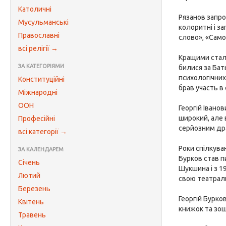
Католичні
Рязанов запро
Мусульманські
колоритні і з
Православні
слово», «Само
всі релігії →
Кращими стали
ЗА КАТЕГОРІЯМИ
билися за Ба
психологічних
Конституційні
брав участь в
Міжнародні
ООН
Георгій Івано
широкий, але 
Професійні
серйозним др
всі категорії →
Роки спілкува
ЗА КАЛЕНДАРЕМ
Бурков став п
Січень
Шукшина і з 1
Лютий
свою театраль
Березень
Георгій Бурко
Квітень
книжок та зош
Травень