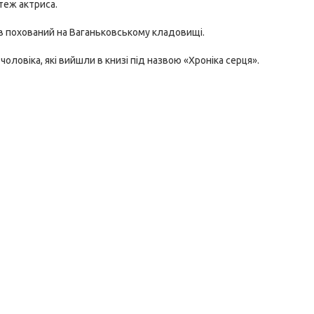
 теж актриса.
ув похований на Ваганьковському кладовищі.
оловіка, які вийшли в книзі під назвою «Хроніка серця».