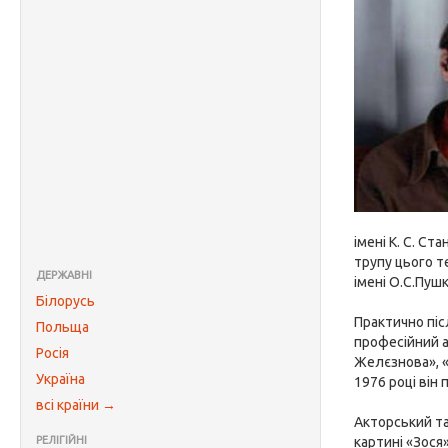
імені К. С. С
трупу цього т
ДЕРЖАВНІ
імені О.С.Пушк
Білорусь
Практично піс
Польща
професійний а
Росія
Желєзнова», «
Україна
1976 році він
всі країни →
Акторський та
РЕЛІГІЙНІ
картині «Зося