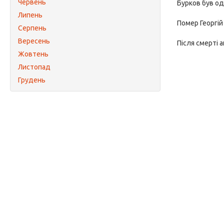
Червень
Бурков був од
Липень
Помер Георгій
Серпень
Вересень
Після смерті 
Жовтень
Листопад
Грудень