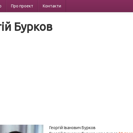
р
Про проект
Контакти
гій Бурков
Георгій Іванович Бурков