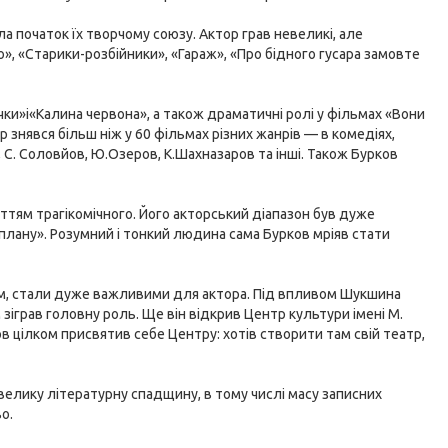
ла початок їх творчому союзу. Актор грав невеликі, але
ою», «Старики-розбійники», «Гараж», «Про бідного гусара замовте
очки»і«Калина червона», а також драматичні ролі у фільмах «Вони
р знявся більш ніж у 60 фільмах різних жанрів — в комедіях,
, С. Соловйов, Ю.Озеров, К.Шахназаров та інші. Також Бурков
уттям трагікомічного. Його акторський діапазон був дуже
 плану». Розумний і тонкий людина сама Бурков мріяв стати
ом, стали дуже важливими для актора. Під впливом Шукшина
 зіграв головну роль. Ще він відкрив Центр культури імені М.
ов цілком присвятив себе Центру: хотів створити там свій театр,
велику літературну спадщину, в тому числі масу записних
о.