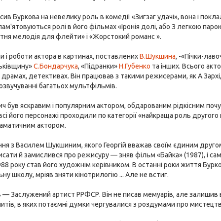
сив Буркова на невелику роль в комедії «Зигзаг удачі», вона і покла
апам'ятовуються ролі в його фільмах «Іронія долі, або З легкою пар
тня мелодія для флейти» і «Жорстокий романс ».
 і роботи актора в картинах, поставлених
В.Шукшина
, -«Пічки-лав
тьківщину»
С.Бондарчука
, «Підранки»
Н.Губенко
та інших. Всього акто
 драмах, детективах. Він працював з такими режисерами, як А.Зархі
 озвучуванні багатьох мультфільмів.
вич був яскравим і популярним актором, обдарованим рідкісним поч
всі його персонажі проходили по категорії «найкраща роль другого
аматичним актором.
ння з Василем Шукшиним, якого Георгій вважав своїм єдиним друг
исати й замислився про режисуру — зняв фільм «Байка» (1987), і сам
988 року став його художнім керівником. В останні роки життя Бурк
ну школу, мріяв зняти кінотрилогію ... Але не встиг.
в — Заслужений артист РРФСР. Він не писав мемуарів, але залишив 
итів, в яких потаємні думки чергувалися з роздумами про мистецтв