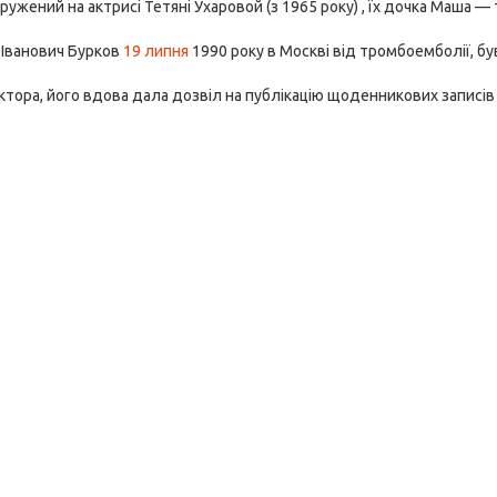
ружений на актрисі Тетяні Ухаровой (з 1965 року) , їх дочка Маша —
 Іванович Бурков
19 липня
1990 року в Москві від тромбоемболії, б
актора, його вдова дала дозвіл на публікацію щоденникових записів ч