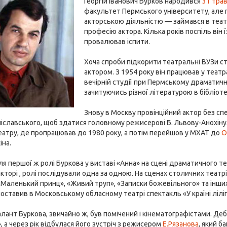
Георгій Іванович Бурков народився
31 тра
факультет Пермського університету, але пр
акторською діяльністю — займався в театр
професію актора. Кілька років поспіль він
провалював іспити.
Хоча спроби підкорити театральні ВУЗи ст
актором. З 1954 року він працював у теат
вечірній студії при Пермському драматичн
зачитуючись різної літературою в бібліоте
Знову в Москву провінційний актор без сп
таніславського, щоб здатися головному режисерові Б. Львову-Анохіну
еатру, де пропрацював до 1980 року, а потім перейшов у МХАТ до
О
іна.
ля першої ж ролі Буркова у виставі «Анна» на сцені драматичного те
кторі , ролі послідували одна за одною. На сценах столичних театрів
Маленький принц», «Живий труп», «Записки божевільного» та інших. 
 поставив в Московському обласному театрі спектакль «У країні ліліп
лант Буркова, звичайно ж, був помічений і кінематографістами. Дебю
», а через рік відбулася його зустріч з режисером
Е.Рязанова
, який б