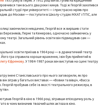
вня
1933 року в Пермі. У 1952 році він вступив на юридичний
овчився там всього два роки і кинув. Тоді ж Георгій захопився
альній студії при університеті — і пристрасно мріяв про
 їздив до Москви — поступати в Школу-студію МХАТ і ГІТІС, але
олиці закінчилися невдачею, Георгій все ж вирішив стати
рах Березняків, Пермі та Кемерово, одночасно займаючись у
ому театрі. Загальний рівень освіти він підвищував сам —
ках.
еціальної освіти приїхав в 1964 році — в драматичний театр
. Його гра справила хороше враження, і він був прийнятий в
легу Єфремову
. У 1984-1987 роках він виступав на сцені театру
атру імені Станіславського про нього заговорили, як про
 він зіграв у багатьох виставах — «Вовки та вівці», «Васса
Георгій пробував себе і в якості театрального режисера, в
утів».
тував Георгій в кіно в 1966 році, зігравши епізодичну роль у
агато в чому визначив творчий шлях актора в кіно.