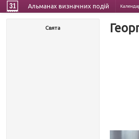
Альманах
визначних
подій
Календа
Геор
Свята