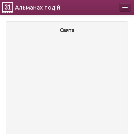
Альманах
подій
Календар
Свята
Про проект
Контакти