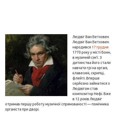
Людвіг Ван Бетховен
Людвіг Ван Бетховен
народився
17 грудня
1770 року у місті Бонн,
в музичній сім'ї. З
дитинства його стали
навчати грі на органі,
клавесині, скрипці,
флейті. Вперше
серйозно займатися з
Людвігом став
композитор Нефі. Вже
в 12 років Людвіг
отримав першу роботу музичної спрямованості — помічника
органіста при дворі.