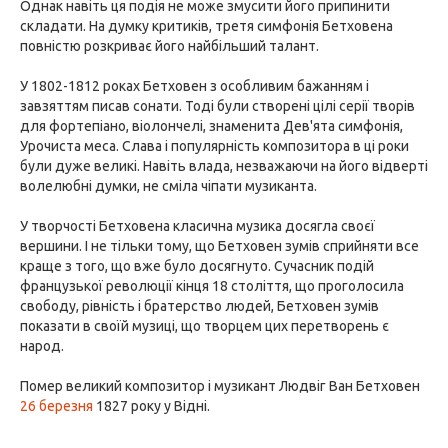
Однак навіть ця подія не може змусити його припинити
складати. На думку критиків, третя симфонія Бетховена
повністю розкриває його найбільший талант.
У 1802-1812 роках Бетховен з особливим бажанням і
завзяттям писав сонати. Тоді були створені цілі серії творів
для фортепіано, віолончелі, знаменита Дев'ята симфонія,
Урочиста меса. Слава і популярність композитора в ці роки
були дуже великі. Навіть влада, незважаючи на його відверті
волелюбні думки, не сміла чіпати музиканта.
У творчості Бетховена класична музика досягла своєї
вершини. І не тільки тому, що Бетховен зумів сприйняти все
краще з того, що вже було досягнуто. Сучасник подій
французької революції кінця 18 століття, що проголосила
свободу, рівність і братерство людей, Бетховен зумів
показати в своїй музиці, що творцем цих перетворень є
народ.
Помер великий композитор і музикант Людвіг Ван Бетховен
26 березня
1827 року у Відні.