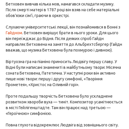
Бетховен вивчав кілька мов, намагався складати музику.
Після смерті матері в 1787 році він взяв на себе матеріальні
обов'язки сім'ї, граючи в оркестрі.
Слухаючи університетські лекції, він познайомився в Бонні з
Гайдном
. Бетховен вирішує брати в нього уроки. Для цього
він переїжджає до Відня. Після деяких спроб Гайдн
направляє Бетховена на заняття до Альбрехтсбергер (Гайдн
вважав, що музика Бетховена була похмурою і дивною).
Віртуозна гра на піаніно приносить Людвігу першу славу. У
Відні були написані знамениті в майбутньому твори: Місячна
соната Бетховена, Патетична. У наступні роки він активно
пише нові твори: першу і другу симфонії, «Творіння
Прометея», «Христос на Оливній горі».
Проте подальшу творчість Бетховена було ускладнене
розвитком хвороби вуха — тиніт. Композитор усамітнюється
в місті Гейлігенштадте. Там він працює над третьою —
«Героїчною» симфонією.
Повна глухота відокремлює Людвіга від зовнішнього світу.