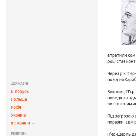
втратили кома
році стає кон
Через рік П'є
похід на Кариб
ДЕРЖАВНІ
Білорусь
Зокрема, П'єр
поведінка адм
Польща
боєздатним а
Росія
Україна
Під загрозою 
поразки, адмі
всі країни →
РЕЛІГІЙНІ
П'єр-Шарль д