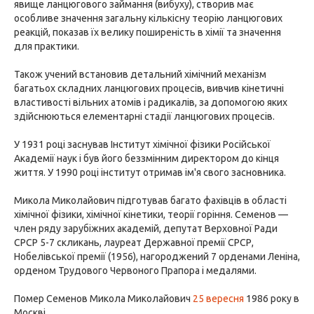
явище ланцюгового займання (вибуху), створив має
особливе значення загальну кількісну теорію ланцюгових
реакцій, показав їх велику поширеність в хімії та значення
для практики.
Також учений встановив детальний хімічний механізм
багатьох складних ланцюгових процесів, вивчив кінетичні
властивості вільних атомів і радикалів, за допомогою яких
здійснюються елементарні стадії ланцюгових процесів.
У 1931 році заснував Інститут хімічної фізики Російської
Академії наук і був його беззмінним директором до кінця
життя. У 1990 році інститут отримав ім'я свого засновника.
Микола Миколайович підготував багато фахівців в області
хімічної фізики, хімічної кінетики, теорії горіння. Семенов —
член ряду зарубіжних академій, депутат Верховної Ради
СРСР 5-7 скликань, лауреат Державної премії СРСР,
Нобелівської премії (1956), нагороджений 7 орденами Леніна,
орденом Трудового Червоного Прапора і медалями.
Помер Семенов Микола Миколайович
25 вересня
1986 року в
Москві.