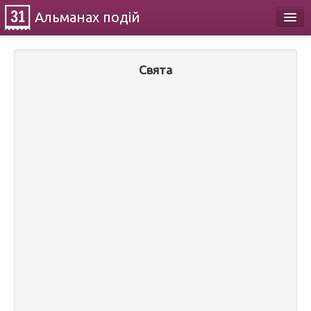
Альманах
подій
Календар
Свята
Про проект
Контакти