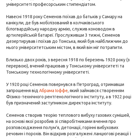
університеті професорським стипендіатом.
Навесні 1918 року Семенов поїхав до батьків у Самару на
канікули, де був мобілізований в колчаківського
білогвардійську народну армію, служив коноводом в
артилерійській батареї. Прослуживши 3 тижні, Семенов
дезертирував і поїхав до Томська, який був найближчим до
нього університетським містом, в який він міг потрапити.
Близько двох років, з вересня 1918 по березень 1920 року (з
перервою), вчений працював у Томському університеті та
Томському технологічному університеті.
У 1920 році Семенов повернувся в Петроград, отримавши
запрошення від
Абрама Іоффе
, який займався створенням
Фізико-технічного рентгенологічного інституту, а в 1922 році
був призначений заступником директора інституту.
Семенов створив теорію теплового вибуху газових сумішей,
на основі якої розробив зі співробітниками вчення про
розповсюдження полум'я, детонації, горінні вибухових
речовин і порохів. Він відкрив розгалужені ланцюгові реакції і