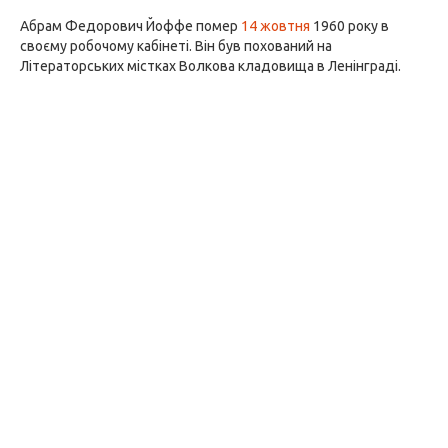
Абрам Федорович Йоффе помер
14 жовтня
1960 року в
своєму робочому кабінеті. Він був похований на
Літераторських містках Волкова кладовища в Ленінграді.