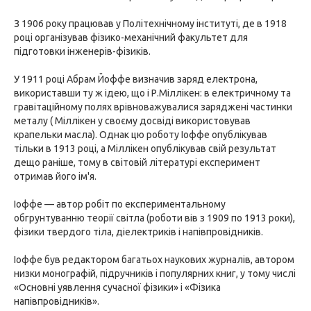
З 1906 року працював у Політехнічному інституті, де в 1918
році організував фізико-механічний факультет для
підготовки інженерів-фізиків.
У 1911 році Абрам Йоффе визначив заряд електрона,
використавши ту ж ідею, що і Р.Міллікен: в електричному та
гравітаційному полях врівноважувалися заряджені частинки
металу ( Міллікен у своєму досвіді використовував
крапельки масла). Однак цю роботу Іоффе опублікував
тільки в 1913 році, а Міллікен опублікував свій результат
дещо раніше, тому в світовій літературі експеримент
отримав його ім'я.
Іоффе — автор робіт по експериментальному
обгрунтуванню теорії світла (роботи вів з 1909 по 1913 роки),
фізики твердого тіла, діелектриків і напівпровідників.
Іоффе був редактором багатьох наукових журналів, автором
низки монографій, підручників і популярних книг, у тому числі
«Основні уявлення сучасної фізики» і «Фізика
напівпровідників».