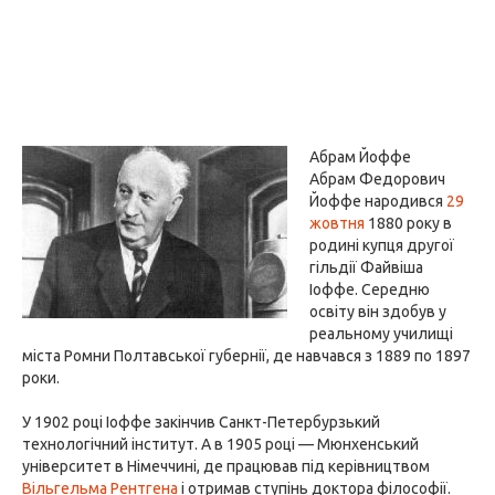
Абрам Йоффе
Абрам Федорович
Йоффе народився
29
жовтня
1880 року в
родині купця другої
гільдії Файвіша
Іоффе. Середню
освіту він здобув у
реальному училищі
міста Ромни Полтавської губернії, де навчався з 1889 по 1897
роки.
У 1902 році Іоффе закінчив Санкт-Петербурзький
технологічний інститут. А в 1905 році — Мюнхенський
університет в Німеччині, де працював під керівництвом
Вільгельма Рентгена
і отримав ступінь доктора філософії.