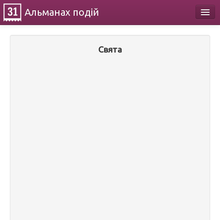
Альманах
подій
Календар
Свята
Про проект
Контакти