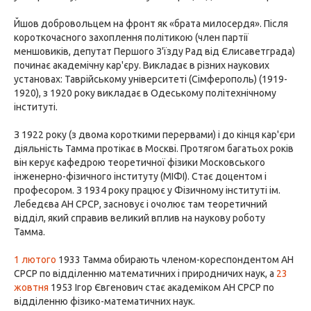
Йшов добровольцем на фронт як «брата милосердя». Після
короткочасного захоплення політикою (член партії
меншовиків, депутат Першого З'їзду Рад від Єлисаветграда)
починає академічну кар'єру. Викладає в різних наукових
установах: Таврійському університеті (Сімферополь) (1919-
1920), з 1920 року викладає в Одеському політехнічному
інституті.
З 1922 року (з двома короткими перервами) і до кінця кар'єри
діяльність Тамма протікає в Москві. Протягом багатьох років
він керує кафедрою теоретичної фізики Московського
інженерно-фізичного інституту (МІФІ). Стає доцентом і
професором. З 1934 року працює у Фізичному інституті ім.
Лебедєва АН СРСР, засновує і очолює там теоретичний
відділ, який справив великий вплив на наукову роботу
Тамма.
1 лютого
1933 Тамма обирають членом-кореспондентом АН
СРСР по відділенню математичних і природничих наук, а
23
жовтня
1953 Ігор Євгенович стає академіком АН СРСР по
відділенню фізико-математичних наук.