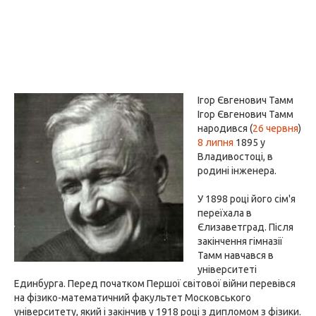
Ігор Євгенович Тамм
Ігор Євгенович Тамм
народився (
26 червня
)
8 липня
1895 у
Владивостоці, в
родині інженера.
У 1898 році його сім'я
переїхала в
Єлизаветград. Після
закінчення гімназії
Тамм навчався в
університеті
Единбурга. Перед початком Першої світової війни перевівся
на фізико-математичний факультет Московського
університету, який і закінчив у 1918 році з дипломом з фізики.