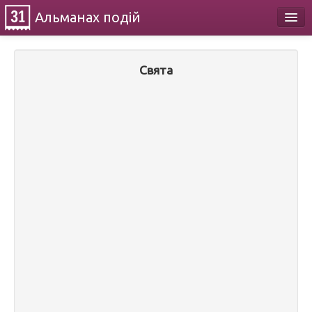
Альманах
подій
Календар
Свята
Про проект
Контакти