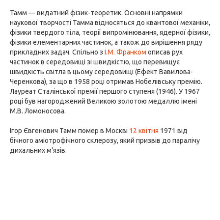
Тамм — видатний фізик-теоретик. Основні напрямки
наукової творчості Тамма відносяться до квантової механіки,
фізики твердого тіла, теорії випромінювання, ядерної фізики,
фізики елементарних частинок, а також до вирішення ряду
прикладних задач. Спільно з
І.М. Франком
описав рух
частинок в середовищі зі швидкістю, що перевищує
швидкість світла в цьому середовищі (Ефект Вавилова-
Черенкова), за що в 1958 році отримав Нобелівську премію.
Лауреат Сталінської премії першого ступеня (1946). У 1967
році був нагороджений Великою золотою медаллю імені
М.В. Ломоносова.
Ігор Євгенович Тамм помер в Москві
12 квітня
1971 від
бічного аміотрофічного склерозу, який призвів до паралічу
дихальних м'язів.