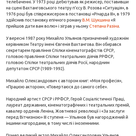
телебаченні. У 1973 році дебютував як режисер, поставивши
на сцені Вахтанговського театру п'єсу В. Розова «Ситуація», в
1976 році був співрежисером в постановці «Річарда III», в 1979
здійснив постановку епічного роману
В.М. Шукшина
«Я
прийшов дати вам волю» і зіграв у ньому
Степана Разіна
.
У вересні 1987 року Михайло Ульянов призначений художнім
керівником Театру імені Євгенія Вахтангова. Він обирався
секретарем правління Спілки кінематографістів СРСР,
головою правління Спілки театральних діячів РРФСР,
головою Спілки театральних діячів Росії, народним
депутатом СРСР (1989-1992).
Михайло Олександрович є автором книг: «Моя професія»,
«Працюю актором», «Повертаюся до самого себе».
Народний артист СРСР і РРФСР, Герой Соціалістичної Праці,
лауреат державних, кінематографічних і театральних премій,
кавалер орденів Леніна, Жовтневої революції і «За заслуги
перед Вітчизною» III ступеня — Ульянов був нагороджений й
іншими нагородами, в тому числі і іноземними.
Помер великий актор Михайло Олександрович Ульянов