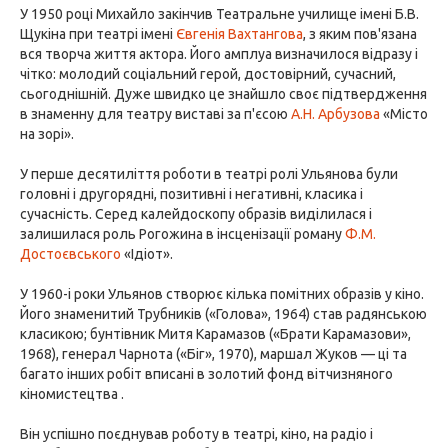
У 1950 році Михайло закінчив Театральне училище імені Б.В.
Щукіна при театрі імені
Євгенія Вахтангова
, з яким пов'язана
вся творча життя актора. Його амплуа визначилося відразу і
чітко: молодий соціальний герой, достовірний, сучасний,
сьогоднішній. Дуже швидко це знайшло своє підтвердження
в знаменну для театру виставі за п'єсою
А.Н. Арбузова
«Місто
на зорі».
У перше десятиліття роботи в театрі ролі Ульянова були
головні і другорядні, позитивні і негативні, класика і
сучасність. Серед калейдоскопу образів виділилася і
залишилася роль Рогожина в інсценізації роману
Ф.М.
Достоєвського
«Ідіот».
У 1960-і роки Ульянов створює кілька помітних образів у кіно.
Його знаменитий Трубників («Голова», 1964) став радянською
класикою; бунтівник Митя Карамазов («Брати Карамазови»,
1968), генерал Чарнота («Біг», 1970), маршал Жуков — ці та
багато інших робіт вписані в золотий фонд вітчизняного
кіномистецтва .
Він успішно поєднував роботу в театрі, кіно, на радіо і