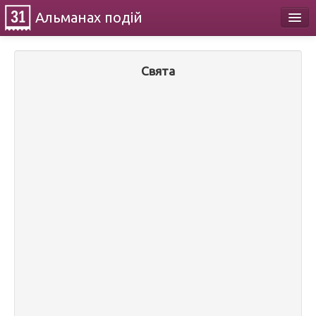
Альманах
подій
Календар
Свята
Про проект
Контакти