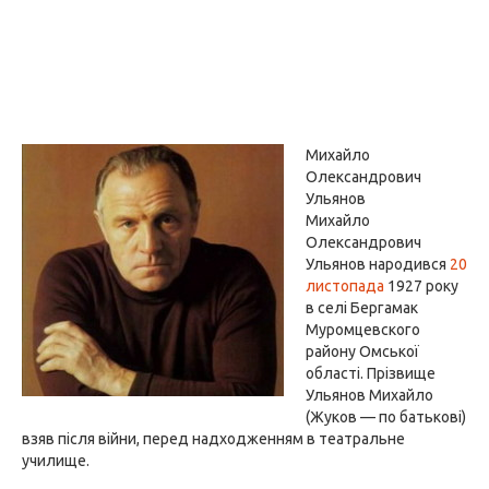
Михайло
Олександрович
Ульянов
Михайло
Олександрович
Ульянов народився
20
листопада
1927 року
в селі Бергамак
Муромцевского
району Омської
області. Прізвище
Ульянов Михайло
(Жуков — по батькові)
взяв після війни, перед надходженням в театральне
училище.