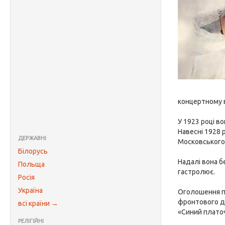
концертному в
У 1923 році в
Навесні 1928 
ДЕРЖАВНІ
Московського 
Білорусь
Надалі вона бе
Польща
гастролює.
Росія
Україна
Оголошення пр
фронтового дж
всі країни →
«Синий платоч
РЕЛІГІЙНІ