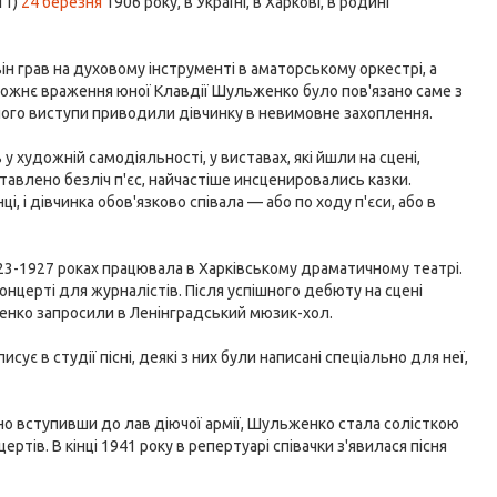
11)
24 березня
1906 року, в Україні, в Харкові, в родині
н грав на духовому інструменті в аматорському оркестрі, а
художнє враження юної Клавдії Шульженко було пов'язано саме з
 його виступи приводили дівчинку в невимовне захоплення.
 художній самодіяльності, у виставах, які йшли на сцені,
авлено безліч п'єс, найчастіше инсценировались казки.
нці, і дівчинка обов'язково співала — або по ходу п'єси, або в
1923-1927 роках працювала в Харківському драматичному театрі.
онцерті для журналістів. Після успішного дебюту на сцені
енко запросили в Ленінградський мюзик-хол.
ує в студії пісні, деякі з них були написані спеціально для неї,
ьно вступивши до лав діючої армії, Шульженко стала солісткою
ів. В кінці 1941 року в репертуарі співачки з'явилася пісня