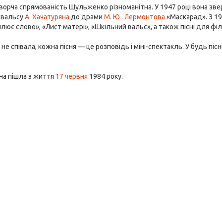
ворча спрямованість Шульженко різноманітна. У 1947 році вона зве
 вальсу
А. Хачатуряна
до драми
М. Ю . Лермонтова
«Маскарад». З 19
илює слово», «Лист матері», «Шкільний вальс», а також пісні для фі
не співала, кожна пісня — це розповідь і міні-спектакль. У будь пісні во
вна пішла з життя
17 червня
1984 року.