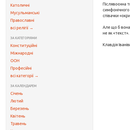
Післявоєнна т
Католичні
симфонічного
Мусульманські
співачки «окр
Православні
Але що б вона 
всі релігії →
не як «текст».
ЗА КАТЕГОРІЯМИ
Клавдія Івані
Конституційні
Міжнародні
ООН
Професійні
всі категорії →
ЗА КАЛЕНДАРЕМ
Січень
Лютий
Березень
Квітень
Травень