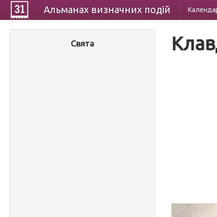
Альманах
визначних
подій
Календа
Клав
Свята