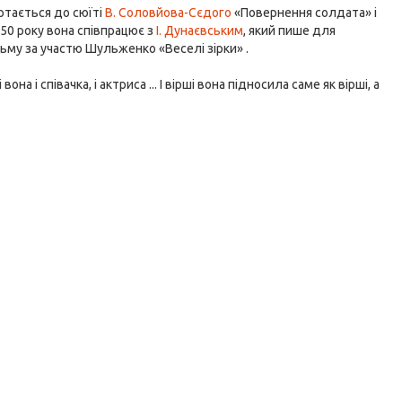
ртається до сюїті
В. Соловйова-Сєдого
«Повернення солдата» і
50 року вона співпрацює з
І. Дунаєвським
, який пише для
льму за участю Шульженко «Веселі зірки» .
на і співачка, і актриса ... І вірші вона підносила саме як вірші, а