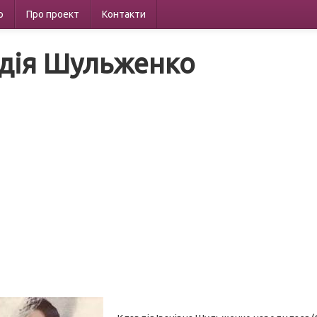
р
Про проект
Контакти
дія Шульженко