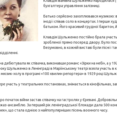
Клавдія Іванівна Шульженко народилася (
бухгалтера управління залізниці.
Батько серйозно захоплювався музикою: ві
іноді і співав соло в концертах. І перше 
батьком. Його красивий грудної баритон,
Клавдія Шульженко постійно брала участь у
зробленої прямо посеред двору. Було пост
Безумовно, в кожній виставі були пісні і та
ідділенні.
она дебютувала як співачка, виконавши романс «Зірки на небі», а у 
року Шульженко в Ленінграді в Маріїнському театрі взяла участь в к
мюзик-холу в програмі «100 хвилин репортера» в 1929 році Шульж
ре участь у театральних постановках, знімається в кінофільмах, запис
о початок війни застав співачку на гастролях у Єревані. Добровіл
аз-ансамблю. За перший рік ленінградської блокади дала 500 концерт
ек», що стала однією з найпопулярніших пісень воєнного часу.