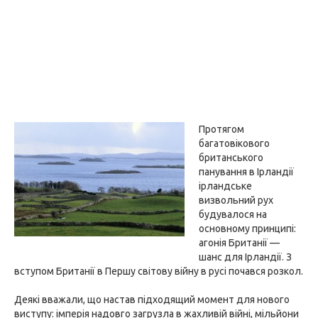
Протягом
багатовікового
британського
панування в Ірландії
ірландське
визвольний рух
будувалося на
основному принципі:
агонія Британії —
шанс для Ірландії. З
вступом Британії в Першу світову війну в русі почався розкол.
Деякі вважали, що настав підходящий момент для нового
виступу: імперія надовго загрузла в жахливій війні, мільйони