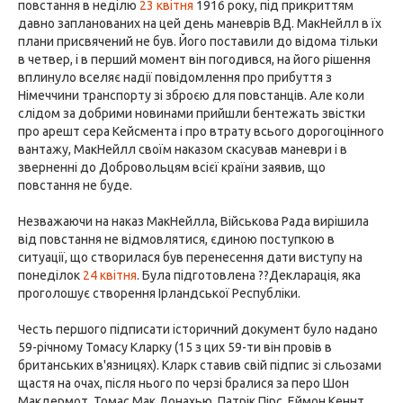
повстання в неділю
23 квітня
1916 року, під прикриттям
давно запланованих на цей день маневрів ВД. МакНейлл в їх
плани присвячений не був. Його поставили до відома тільки
в четвер, і в перший момент він погодився, на його рішення
вплинуло вселяє надії повідомлення про прибуття з
Німеччини транспорту зі зброєю для повстанців. Але коли
слідом за добрими новинами прийшли бентежать звістки
про арешт сера Кейсмента і про втрату всього дорогоцінного
вантажу, МакНейлл своїм наказом скасував маневри і в
зверненні до Добровольцям всієї країни заявив, що
повстання не буде.
Незважаючи на наказ МакНейлла, Військова Рада вирішила
від повстання не відмовлятися, єдиною поступкою в
ситуації, що створилася був перенесення дати виступу на
понеділок
24 квітня
. Була підготовлена ??Декларація, яка
проголошує створення Ірландської Республіки.
Честь першого підписати історичний документ було надано
59-річному Томасу Кларку (15 з цих 59-ти він провів в
британських в'язницях). Кларк ставив свій підпис зі сльозами
щастя на очах, після нього по черзі бралися за перо Шон
Макдермот, Томас Мак Донахью, Патрік Пірс, Еймон Кеннт,