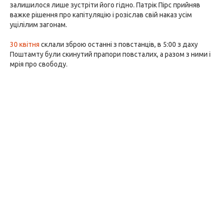
залишилося лише зустріти його гідно. Патрік Пірс прийняв
важке рішення про капітуляцію і розіслав свій наказ усім
уцілілим загонам.
30 квітня
склали зброю останні з повстанців, в 5:00 з даху
Поштамту були скинутий прапори повсталих, а разом з ними і
мрія про свободу.