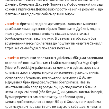
Джеймс Конноллі, Джозеф Планкетт. У сформованій ситуації
кожен з підписали Декларацію просто не міг не розуміти, що
фактично він підписує собі смертний вирок.
28 квітня
британці задіяли артилерію. Головною мішенню
армійське командування обрало Поштамт в Дубліні, жодне
інше з укріплень повстанців не піддавалося атакам і
бомбардуванням такої потуги. В результаті обстрілу був
зруйнований весь прилеглий до поштамтів квартал Секвілл
Стріт, а в самій будівлі почалася пожежа.
29 квітня
керівники повстання з уцілілими бійцями залишили
охоплений вогнем Поштамт і зайняли позиції на Мур Стріт
(Moore Street). Цілі райони міста лежали в руїнах, зростала
кількість жертв серед мирного населення, у заколотників,
обложених у будівлях, розкиданих по всьому Дубліну,
відчувався брак продовольства і боєприпасів. Навіть
найстійкіші (або вперті) розуміли, що сподіватися більше
нема на що, сміливці (або безумці), кинувшись виклик імперії,
були приречені з самого початку. Зробивши крок у
великодній понеділок за поріг Ліберті Холла, вони зробили
крок назустріч поразці, і воно не змусило себе довго чекати,