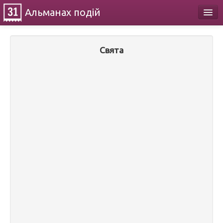
Альманах
подій
Календар
Свята
Про проект
Контакти