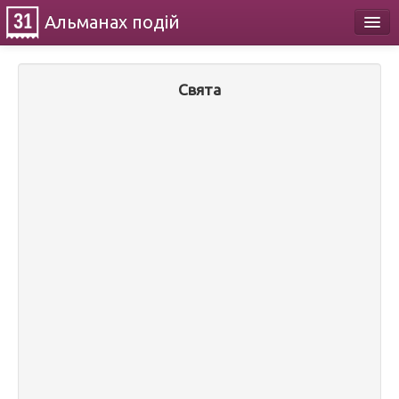
Альманах
подій
Календар
Свята
Про проект
Контакти