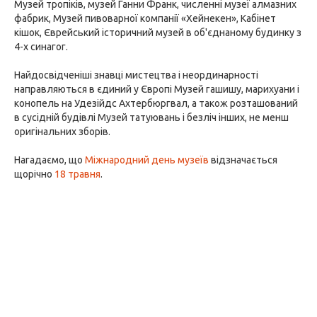
Музей тропіків, музей Ганни Франк, численні музеї алмазних
фабрик, Музей пивоварної компанії «Хейнекен», Кабінет
кішок, Єврейський історичний музей в об'єднаному будинку з
4-х синагог.
Найдосвідченіші знавці мистецтва і неординарності
направляються в єдиний у Європі Музей гашишу, марихуани і
конопель на Удезійдс Ахтербюргвал, а також розташований
в сусідній будівлі Музей татуювань і безліч інших, не менш
оригінальних зборів.
Нагадаємо, що
Міжнародний день музеїв
відзначається
щорічно
18 травня
.