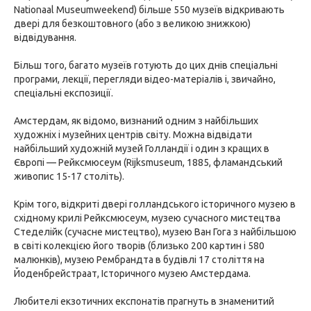
Nationaal Museumweekend) більше 550 музеїв відкривають
двері для безкоштовного (або з великою знижкою)
відвідування.
Більш того, багато музеїв готують до цих днів спеціальні
програми, лекції, перегляди відео-матеріалів і, звичайно,
спеціальні експозиції.
Амстердам, як відомо, визнаний одним з найбільших
художніх і музейних центрів світу. Можна відвідати
найбільший художній музей Голландії і один з кращих в
Європі — Рейксмюсеум (Rijksmuseum, 1885, фламандський
живопис 15-17 століть).
Крім того, відкриті двері голландського історичного музею в
східному крилі Рейксмюсеум, музею сучасного мистецтва
Стеделійк (сучасне мистецтво), музею Ван Гога з найбільшою
в світі колекцією його творів (близько 200 картин і 580
малюнків), музею Рембрандта в будівлі 17 століття на
Йоденбрейстраат, Історичного музею Амстердама.
Любителі екзотичних експонатів прагнуть в знаменитий