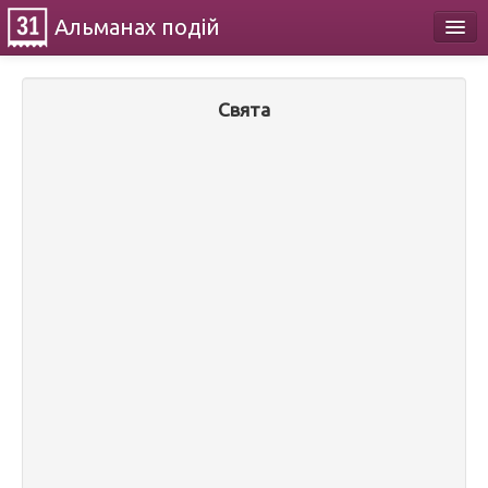
Альманах
подій
Календар
Свята
Про проект
Контакти