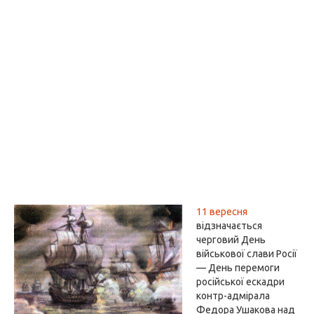
11 вересня
відзначається
черговий День
військової слави Росії
— День перемоги
російської ескадри
контр-адмірала
Федора Ушакова над