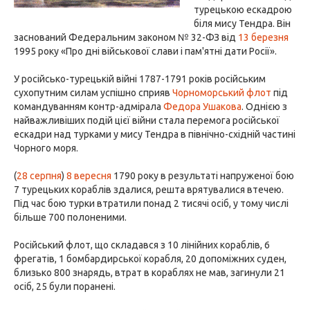
турецькою ескадрою
біля мису Тендра. Він
заснований Федеральним законом № 32-ФЗ від
13 березня
1995 року «Про дні військової слави і пам'ятні дати Росії».
У російсько-турецькій війні 1787-1791 років російським
сухопутним силам успішно сприяв
Чорноморський флот
під
командуванням контр-адмірала
Федора Ушакова
. Однією з
найважливіших подій цієї війни стала перемога російської
ескадри над турками у мису Тендра в північно-східній частині
Чорного моря.
(
28 серпня
)
8 вересня
1790 року в результаті напруженої бою
7 турецьких кораблів здалися, решта врятувалися втечею.
Під час бою турки втратили понад 2 тисячі осіб, у тому числі
більше 700 полоненими.
Російський флот, що складався з 10 лінійних кораблів, 6
фрегатів, 1 бомбардирської корабля, 20 допоміжних суден,
близько 800 знарядь, втрат в кораблях не мав, загинули 21
осіб, 25 були поранені.