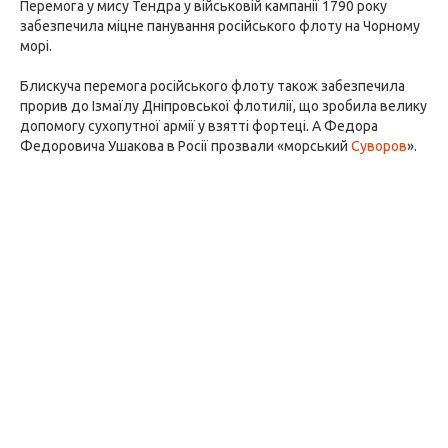
Перемога у мису Тендра у військовій кампанії 1790 року
забезпечила міцне панування російського флоту на Чорному
морі.
Блискуча перемога російського флоту також забезпечила
прорив до Ізмаїлу Дніпровської флотилії, що зробила велику
допомогу сухопутної армії у взятті фортеці. А Федора
Федоровича Ушакова в Росії прозвали «морський
Суворов
».