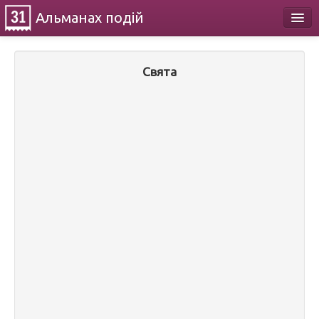
Альманах
подій
Календар
Свята
Про проект
Контакти