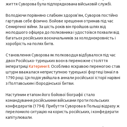
життя Суворова була підпорядкована військовій службі.
Володіючи порівняно слабким здоров'ям, Суворов постійно
гартував себе фізично. Бойове хрещення отримав під час
Семирічної війни. За шість років він пройшов шлях від
молодшого офіцера до полковника і удостоївся похвали від
багатьох російських воєначальників за холоднокровність і
хоробрість на полях битв.
Становлення Суворова як полководця відбувалося під час
двох Російсько-турецьких воєн в переможне століття
імператриці
Катерини II
. Особливо яскравою перемогою став
штурм вважалася неприступною турецької фортеці Ізмаїл в
1790 році. Ця подія увійшла в аннали російської історії нарівні
з Полтавським і Бородінської битви.
Наступним етапом його бойової біографії стало
командування російськими військами проти польських
конфедератів (1794). Прибуття Суворова в Польщі відразу ж
переломило ситуацію на користь російських, і конфедерати
капітулювали.