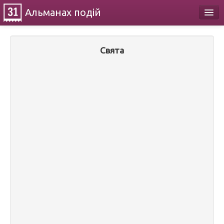
Альманах
подій
Календар
Свята
Про проект
Контакти