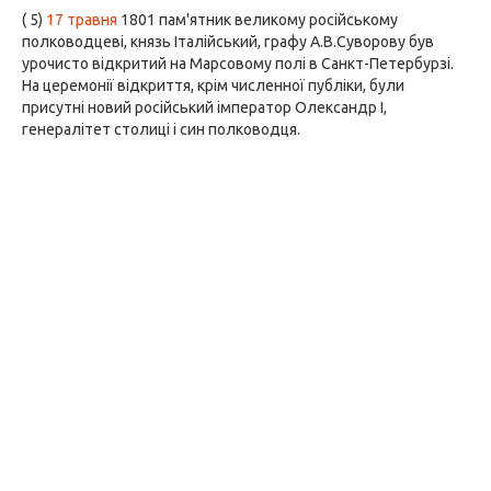
( 5)
17 травня
1801 пам'ятник великому російському
полководцеві, князь Італійський, графу А.В.Суворову був
урочисто відкритий на Марсовому полі в Санкт-Петербурзі.
На церемонії відкриття, крім численної публіки, були
присутні новий російський імператор Олександр I,
генералітет столиці і син полководця.