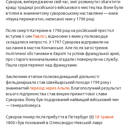
Суворов, випереджаючи свій час, зміг розвинути і збагатити
кращі традиції російського військового мистецтва. Вони були
втілені в знаменитому суворовському наставлянні — книзі
«Наука перемагати», написаної ним у 1796 році.
Після смерті Катерини в 1796 році на російський престол
вступив її син
Павло I
, відносини з яким у полководця
складалися непросто. У 1797 Суворова відправили на
заслання в маєток Кончанське. Але після загострення
політичної обстановки в Європі та успіхів французької армії,
про старого воєначальника згадали і повернули на службу.
Пішла серія перемог над французами.
Заключним етапом полководницький діяльності
фельдмаршала став Швейцарський походи 1799 року і
знаменитий
перехід через Альпи
. Благополучний результат
всього підприємства став вінцем прижиттєвої слави
Суворова. Йому був подарований найвищий військовий чин
— генералісимуса.
Суворов помер після прибуття в Петербург (6)
18 травня
1800 і був похований в Олександро-Невській лаврі.