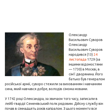
Олександр
Васильович Суворов
Олександр
Васильович Суворов
народився (13)
24
листопада
1729 (за
іншими відомостями
— 1730) в Москві, в
сім'ї дворянина. Його
батько був генералом
російської армії, суворо стежили за вихованням і навчанням
сина, який навчався добре, володів сімома мовами.
У 1742 році Олександра, за звичаєм того часу, записали в
лейб-гвардії Семенівський полк рядовим. Дійсну службу він
почав в сімнадцять років капралом. З цього моменту все