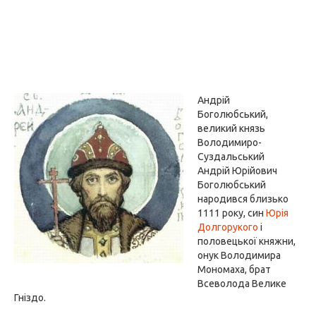
Андрій
Боголюбський,
великий князь
Володимиро-
Суздальський
Андрій Юрійович
Боголюбський
народився близько
1111 року, син
Юрія
Долгорукого
і
половецької княжни,
онук Володимира
Мономаха, брат
Всеволода Велике
Гніздо.