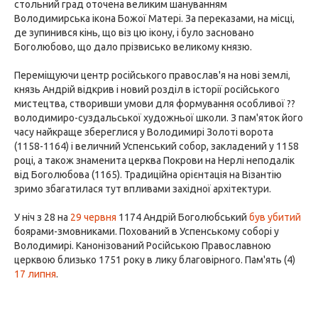
стольний град оточена великим шануванням
Володимирська ікона Божої Матері. За переказами, на місці,
де зупинився кінь, що віз цю ікону, і було засновано
Боголюбово, що дало прізвисько великому князю.
Переміщуючи центр російського православ'я на нові землі,
князь Андрій відкрив і новий розділ в історії російського
мистецтва, створивши умови для формування особливої ??
володимиро-суздальської художньої школи. З пам'яток його
часу найкраще збереглися у Володимирі Золоті ворота
(1158-1164) і величний Успенський собор, закладений у 1158
році, а також знаменита церква Покрови на Нерлі неподалік
від Боголюбова (1165). Традиційна орієнтація на Візантію
зримо збагатилася тут впливами західної архітектури.
У ніч з 28 на
29 червня
1174 Андрій Боголюбський
був убитий
боярами-змовниками. Похований в Успенському соборі у
Володимирі. Канонізований Російською Православною
церквою близько 1751 року в лику благовірного. Пам'ять (4)
17 липня
.