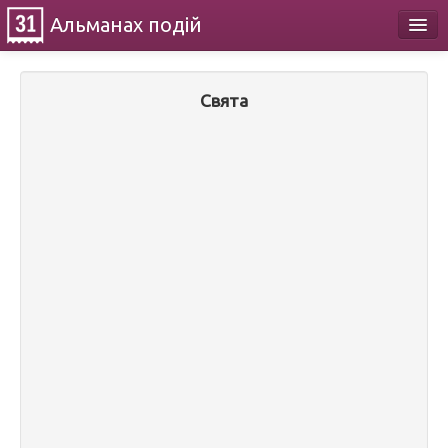
Альманах
подій
Календар
Свята
Про проект
Контакти