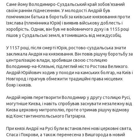
Саме йому Володимиро-Суздальський край зобов'язаний
своїм раннім піднесенням. У молодості Андрій був
помічником батька в боротьбі за київське князювання проти
Ізяслава (племінника Юрія) і виявив військову доблесть і
хоробрість. Однак, він був не войовничого духу і в 1155 році
пішов у Суздальські землі, втомившись від междусобіц.
У 1157 році, після смерті Юрія, ростово-суздальська знати
закликала Андрія на князювання. Він повів рішучу боротьбу за
централізацію влади, зробивши своєю столицею
Володимир-на-Клязьмі, підлеглий місто Ростова Великого.
Андрій Юрійович ходив у походи на камських болгар, на Київ і
Новгород і прагнув обмежити традиційні права місцевих
бояр і князів.
Андрій мріяв перетворити Володимир у другу столицю Русі,
могутніше Києва, і навіть спробував заснувати незалежну від
Києва церковну митрополію, проте отримав рішучу відмову
від Константинопольського Патріарха.
При князі Андрії на Русі були встановлені нові церковні свята,
Спаса і Покрови, а також перенесена з Вишгорода в новий