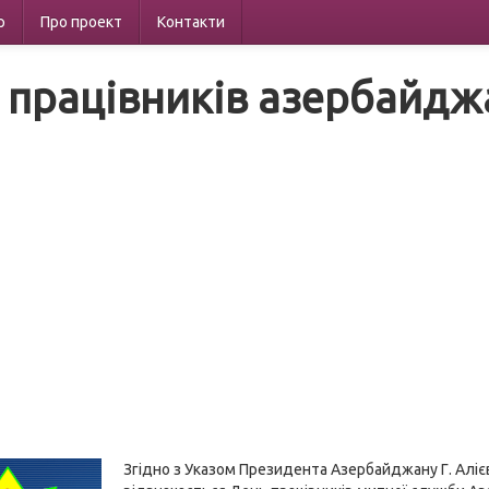
р
Про проект
Контакти
 працівників азербайдж
Згідно з Указом Президента Азербайджану Г. Аліє