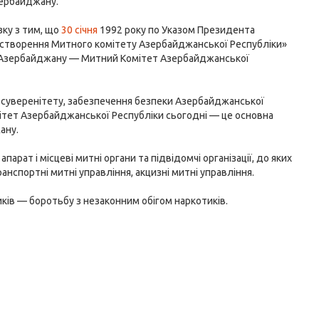
зербайджану.
зку з тим, що
30 січня
1992 року по Указом Президента
 створення Митного комітету Азербайджанської Республіки»
 Азербайджану — Митний Комітет Азербайджанської
и суверенітету, забезпечення безпеки Азербайджанської
мітет Азербайджанської Республіки сьогодні — це основна
ану.
ат і місцеві митні органи та підвідомчі організації, до яких
анспортні митні управління, акцизні митні управління.
ів — боротьбу з незаконним обігом наркотиків.