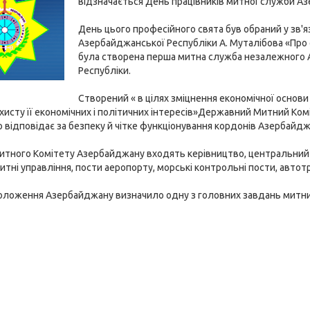
відзначається День працівників митної служби А
День цього професійного свята був обраний у зв'я
Азербайджанської Республіки А. Муталібова «Про
була створена перша митна служба незалежного
Республіки.
Створений « в цілях зміцнення економічної основ
ахисту її економічних і політичних інтересів»Державний Митний Ко
що відповідає за безпеку й чітке функціонування кордонів Азербайдж
итного Комітету Азербайджану входять керівництво, центральний апар
итні управління, пости аеропорту, морські контрольні пости, автотр
оложення Азербайджану визначило одну з головних завдань митник