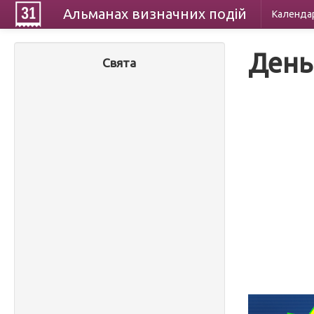
Альманах
визначних
подій
Календа
День
Свята