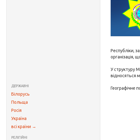
Республіки, з
організація, 
У структуру М
відносяться м
ДЕРЖАВНІ
Географічне п
Білорусь
Польща
Росія
Україна
всі країни →
РЕЛІГІЙНІ