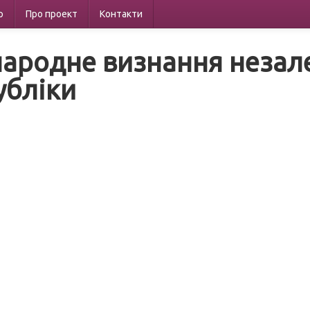
р
Про проект
Контакти
ародне визнання незале
убліки