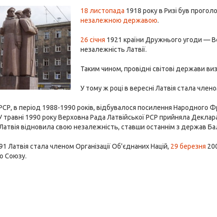
18 листопада
1918 року в Ризі був прогол
незалежною державою
.
26 січня
1921 країни Дружнього угоди — Вел
незалежність Латвії.
Таким чином, провідні світові держави ви
У тому ж році в вересні Латвія стала члено
 РСР, в період 1988-1990 років, відбувалося посилення Народного Фро
У травні 1990 року Верховна Рада Латвійської РСР прийняла Деклар
Латвія відновила свою незалежність, ставши останнім з держав Балт
91 Латвія стала членом Організації Об'єднаних Націй,
29 березня
200
о Союзу.