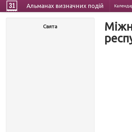
Альманах
визначних
подій
Календа
Міжн
Свята
респ