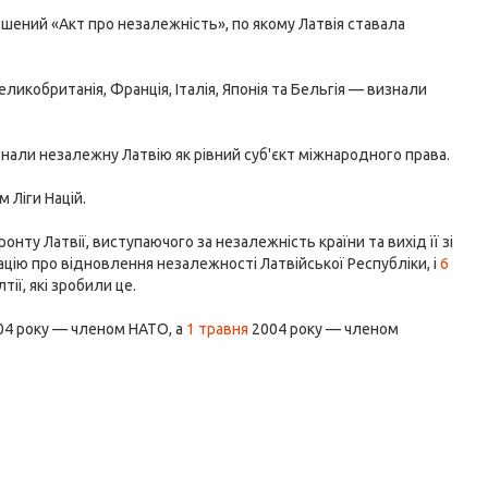
ошений «Акт про незалежність», по якому Латвія ставала
икобританія, Франція, Італія, Японія та Бельгія — визнали
знали незалежну Латвію як рівний суб'єкт міжнародного права.
м Ліги Націй.
нту Латвії, виступаючого за незалежність країни та вихід її зі
ацію про відновлення незалежності Латвійської Республіки, і
6
ії, які зробили це.
4 року — членом НАТО, а
1 травня
2004 року — членом