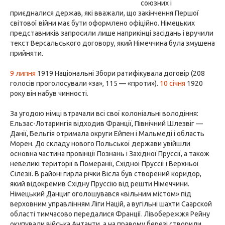
союзних і
приєдналися держав, які вважали, що закінчення Першої
світової війни має бути оформлено офіційно. Німецьких
представників запросили лише наприкінці засідань і вручили
текст Версальського договору, який Німеччина була змушена
прийняти.
9 липня
1919 Національні Збори ратифікувала договір (208
голосів проголосували «за», 115 — «проти»).
10 січня
1920
року він набув чинності.
За угодою німці втрачали всі свої колоніальні володіння:
Ельзас-Лотарингія відходив Франції, Північний Шлезвіг —
Данії, Бельгія отримала округи Ейпен і Мальмеді і область
Морен. До складу нового Польської держави увійшли
основна частина провінції Познань і Західної Пруссії, а також
невеликі території в Померанії, Східної Пруссії і Верхньої
Сілезії. В районі гирла річки Вісла був створений коридор,
який відокремив Східну Пруссію від решти Німеччини.
Німецький Данциг оголошувався «вільним містом» під
верховним управлінням Ліги Націй, а вугільні шахти Саарской
області тимчасово передалися Франції. Лівобережжя Рейну
окупували війська Антанти, а на правому березі створили