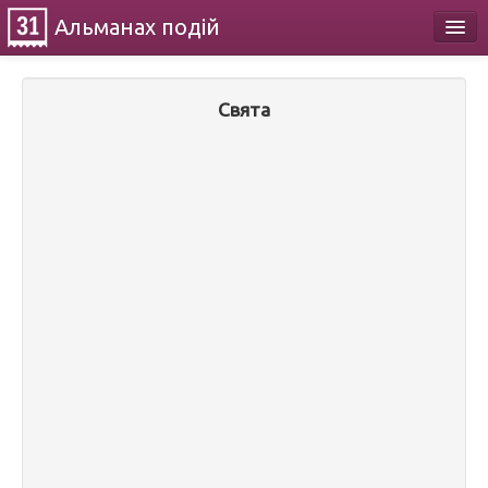
Альманах
подій
Календар
Свята
Про проект
Контакти