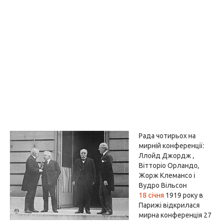
Рада чотирьох на
мирній конференції:
Ллойд Джордж ,
Вітторіо Орландо,
Жорж Клемансо і
Вудро Вільсон
18 січня
1919 року в
Парижі відкрилася
мирна конференція 27