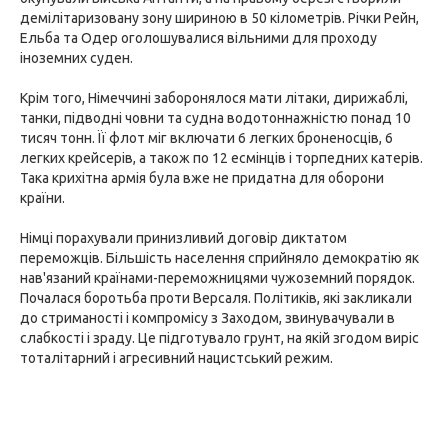
демілітаризовану зону шириною в 50 кілометрів. Річки Рейн,
Ельба та Одер оголошувалися вільними для проходу
іноземних суден.
Крім того, Німеччині заборонялося мати літаки, дирижаблі,
танки, підводні човни та судна водотоннажністю понад 10
тисяч тонн. Її флот міг включати 6 легких броненосців, 6
легких крейсерів, а також по 12 есмінців і торпедних катерів.
Така крихітна армія була вже не придатна для оборони
країни.
Німці порахували принизливий договір диктатом
переможців. Більшість населення сприйняло демократію як
нав'язаний країнами-переможницями чужоземний порядок.
Почалася боротьба проти Версаля. Політиків, які закликали
до стриманості і компромісу з Заходом, звинувачували в
слабкості і зраду. Це підготувало грунт, на якій згодом виріс
тоталітарний і агресивний нацистський режим.