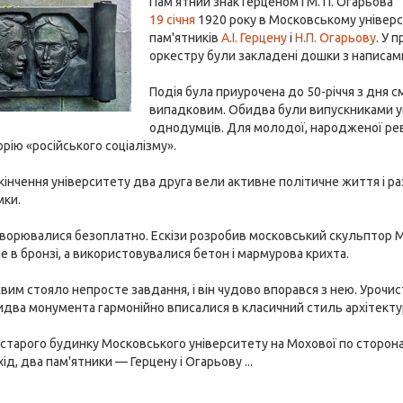
Пам'ятний знак Герценом і М. П. Огарьова
19 січня
1920 року в Московському універс
пам'ятників
А.І. Герцену
і
Н.П. Огарьову
. У 
оркестру були закладені дошки з написам
Подія була приурочена до 50-річчя з дня с
випадковим. Обидва були випускниками ун
однодумців. Для молодої, народженої рев
рію «російського соціалізму».
кінчення університету два друга вели активне політичне життя і р
мки.
ворювалися безоплатно. Ескізи розробив московський скульптор М
е в бронзі, а використовувалися бетон і мармурова крихта.
им стояло непросте завдання, і він чудово впорався з нею. Урочис
идва монумента гармонійно вписалися в класичний стиль архітект
 старого будинку Московського університету на Мохової по сторон
ід, два пам'ятники — Герцену і Огарьову ...