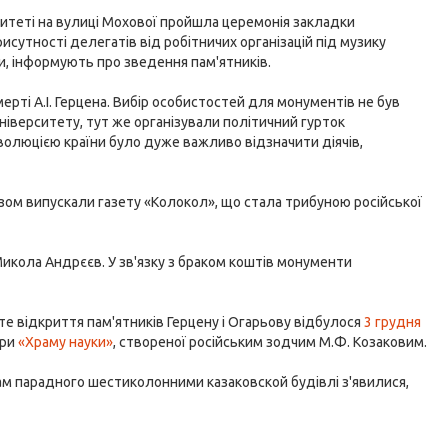
итеті на вулиці Мохової пройшла церемонія закладки
присутності делегатів від робітничих організацій під музику
и, інформують про зведення пам'ятників.
мерті А.І. Герцена. Вибір особистостей для монументів не був
іверситету, тут же організували політичний гурток
олюцією країни було дуже важливо відзначити діячів,
азом випускали газету «Колокол», що стала трибуною російської
икола Андрєєв. У зв'язку з браком коштів монументи
те відкриття пам'ятників Герцену і Огарьову відбулося
3 грудня
ури
«Храму науки»
, створеної російським зодчим М.Ф. Козаковим.
ам парадного шестиколонними казаковской будівлі з'явилися,