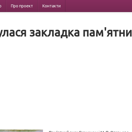
р
Про проект
Контакти
улася закладка пам'ятни