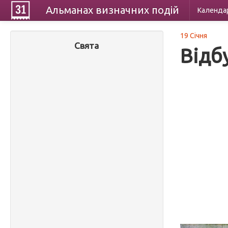
Альманах
визначних
подій
Календа
19 Січня
Свята
Відб