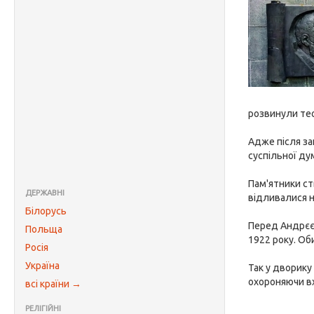
розвинули тео
Адже після за
суспільної ду
Пам'ятники ст
ДЕРЖАВНІ
відливалися н
Білорусь
Перед Андрєєв
Польща
1922 року. Об
Росія
Україна
Так у дворику
охороняючи вх
всі країни →
РЕЛІГІЙНІ