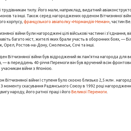
і трудівникам тилу. Його мали, наприклад, видатний авіаконструк
імонов та інші. Також серед нагороджених орденом Вітчизняної війни
ого корпусу,
французького авіаполку «Нормандія-Неман»
, частин В
зняної війни були нагороджені цілі військові частини і з'єднання, в
і навіть багато міст, жителі яких брали участь в оборонних боях, — 
, Орел, Ростов-на-Дону, Смоленськ, Сочі та інші.
рден Вітчизняної війни був відроджений як пам'ятна нагорода для в
 — в переддень 40-річчя Перемоги він був вручений всім фронтовик
 учасникам війни з Японією.
м Вітчизняної війни I ступеня було скоєно близько 2,5 млн . нагоро
 З моменту скасування Радянського Союзу в 1992 році нагороджен
игу народу, його ратної праці і його
Великої Перемоги
.