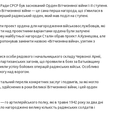
ади СРСР був заснований Орден Вітчизняної війни I і II ступеня.
 Вітчизняної війни — це сама перша нагорода, що з'явилася в
перший радянський орден, який мав поділ на ступені.
ити проект ордена для нагородження військовослужбовців, які
оти над проектними варіантами ордена були залучені
нову майбутньої нагороди Сталін обрав проект А.Кузнецова, але
ропонував замінити назвою «Вітчизняна війна», узятим з
ся особи рядового і начальницького складу Червоної Армії,
 партизанських загонів, що проявили в боях за Батьківщину
прияли успіху бойових операцій радянських військ. Особливо
могу над ворогом.
льний перелік конкретних заслуг і подвигів, за які могло
 здійснених в роки Великої Вітчизняної війни, і цей орден
го артилерійського полку, які в травні 1942 року за два дні
уло нагороджено велику кількість радянських солдатів і