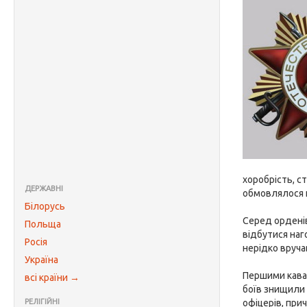
хоробрість, с
ДЕРЖАВНІ
обмовлялося п
Білорусь
Серед орденів
Польща
відбутися наг
Росія
нерідко вручав
Україна
Першими кавал
всі країни →
боїв знищили 
РЕЛІГІЙНІ
офіцерів, при