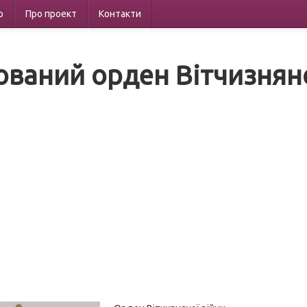
р
Про проект
Контакти
ваний орден Вітчизняної 