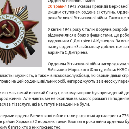
Орден Вітчизняної війни
20 травня
1942 Указом Президії Верховної Р
Вищим ступенем ордена є I ступінь. Орден
роки Великої Вітчизняної війни. Також це 
У квітні 1942 року Сталін доручив розроб
відзначилися в боях з фашистами. До роб
художники С.Дмітріев і А.Кузнецов. За ос
назву ордена «За військову доблесть» зап
варіанта С.Дмітріева.
Орденом Вітчизняної війни нагороджували
Військово-Морського Флоту, військ НКВС і
тійкість і мужність, а також військовослужбовці, які своїми діями с
раво на цей орден цивільних осіб, нагороджують за внесок у пере
 він мав самий великий Статут, в якому вперше був приведений дета
ородження . Але навіть він не охоплював всього розмаїття подвигів,
ся за ті заслуги, які в Статуті наведені не були.
ерами ордена Вітчизняної війни стали радянські артилеристи 776 — 
в районі Харкова 32 ворожих танки. Взагалі в роки війни орденом б
чому багато хто з них посмертно.