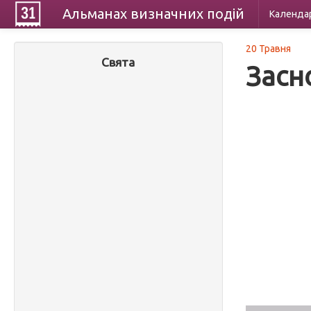
Альманах
визначних
подій
Календа
20 Травня
Свята
Засно