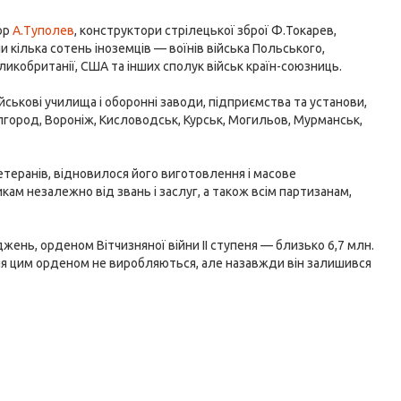
тор
А.Туполев
, конструктори стрілецької зброї Ф.Токарев,
 кілька сотень іноземців — воїнів війська Польського,
еликобританії, США та інших сполук військ країн-союзниць.
ійськові училища і оборонні заводи, підприємства та установи,
Білгород, Вороніж, Кисловодськ, Курськ, Могильов, Мурманськ,
етеранів, відновилося його виготовлення і масове
ам незалежно від звань і заслуг, а також всім партизанам,
джень, орденом Вітчизняної війни II ступеня — близько 6,7 млн.
ня цим орденом не виробляються, але назавжди він залишився