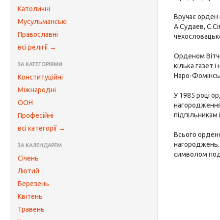
Католичні
Вручає орден 
Мусульманські
А.Судаев, С.С
Православні
чехословацьк
всі релігії →
Орденом Вітчи
ЗА КАТЕГОРІЯМИ
кілька газет 
Наро-Фомінськ
Конституційні
Міжнародні
У 1985 році о
ООН
нагородження,
підпільникам і
Професійні
всі категорії →
Всього ордено
нагороджень.
ЗА КАЛЕНДАРЕМ
символом подв
Січень
Лютий
Березень
Квітень
Травень