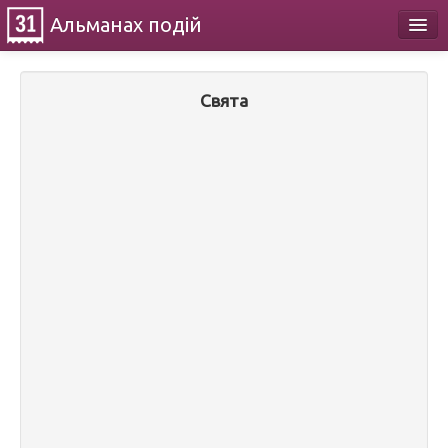
Альманах
подій
Календар
Свята
Про проект
Контакти