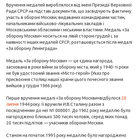
Вручення медалей вироблялося від імені Президії Верховної
Ради СРСР на підставі документів, що засвідчують фактичну
участь в обороні Москви, видаваних командирами частин,
начальниками військово-лікувальних закладів і
Московськими обласними і міськими властями. Медаль «За
оборону Москви» носиться на лівій стороні грудей і, за
наявності інших медалей СРСР, розташовується після медалі
«За оборону Ленінграда».
Медаль «За оборону Москви» — це єдина нагорода,
заснована в роки війни за оборону міста, який у 1940-ті роки
не був удостоєний звання «Місто-герой» (Указ про
присвоєння столиці нашої країни цього почесного звання
вийшов у грудні 1966 року).
Перше вручення медалі «За оборону Москви»відбулося
20
липня
1944 року. Її вручили И.В.Сталину разом з
посвідченням до неї № 000001. До 1962 року медаллю було
нагороджено близько 500 тисяч чоловік, серед яких понад
20 тисяч підлітків — учасників оборони Москви.
Станом на початок 1995 року медаллю було нагороджено