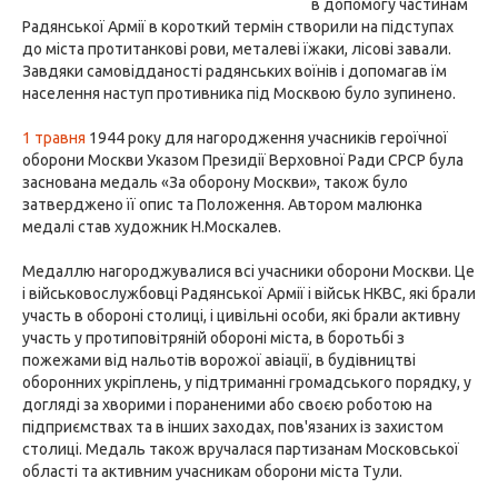
в допомогу частинам
Радянської Армії в короткий термін створили на підступах
до міста протитанкові рови, металеві їжаки, лісові завали.
Завдяки самовідданості радянських воїнів і допомагав їм
населення наступ противника під Москвою було зупинено.
1 травня
1944 року для нагородження учасників героїчної
оборони Москви Указом Президії Верховної Ради СРСР була
заснована медаль «За оборону Москви», також було
затверджено її опис та Положення. Автором малюнка
медалі став художник Н.Москалев.
Медаллю нагороджувалися всі учасники оборони Москви. Це
і військовослужбовці Радянської Армії і військ НКВС, які брали
участь в обороні столиці, і цивільні особи, які брали активну
участь у протиповітряній обороні міста, в боротьбі з
пожежами від нальотів ворожої авіації, в будівництві
оборонних укріплень, у підтриманні громадського порядку, у
догляді за хворими і пораненими або своєю роботою на
підприємствах та в інших заходах, пов'язаних із захистом
столиці. Медаль також вручалася партизанам Московської
області та активним учасникам оборони міста Тули.