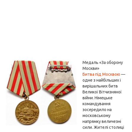
Медаль «За оборону
Москви»
Битва під Москвою
—
одне з найбільших і
вирішальних битв
Великої Вітчизняної
війни. Німецьке
командування
зосередило на
московському
напрямку величезні
сили. Жителі столиці