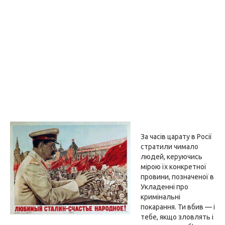
За часів царату в Росії
стратили чимало
людей, керуючись
мірою їх конкретної
провини, позначеної в
Укладенні про
кримінальні
покарання. Ти вбив — і
тебе, якщо зловлять і