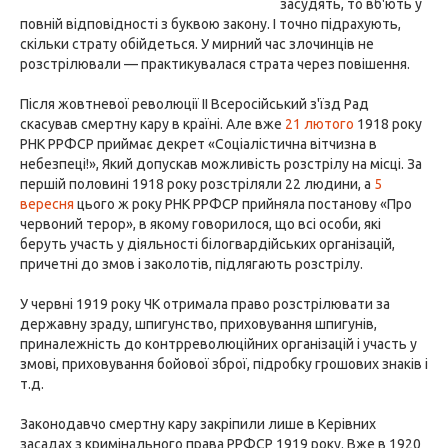
засудять, то вб'ють у
повній відповідності з буквою закону. І точно підрахують,
скільки страту обійдеться. У мирний час злочинців не
розстрілювали — практикувалася страта через повішення.
Після жовтневої революції II Всеросійський з'їзд Рад
скасував смертну кару в країні. Але вже
21 лютого
1918 року
РНК РРФСР приймає декрет «Соціалістична вітчизна в
небезпеці!», Який допускав можливість розстрілу на місці. За
першій половині 1918 року розстріляли 22 людини, а
5
вересня
цього ж року РНК РРФСР прийняла постанову «Про
червоний терор», в якому говорилося, що всі особи, які
беруть участь у діяльності білогвардійських організацій,
причетні до змов і заколотів, підлягають розстрілу.
У червні 1919 року ЧК отримала право розстрілювати за
державну зраду, шпигунство, приховування шпигунів,
приналежність до контрреволюційних організацій і участь у
змові, приховування бойової зброї, підробку грошових знаків і
т.д.
Законодавчо смертну кару закріпили лише в Керівних
засадах з кримінального права РРФСР 1919 року. Вже в 1920