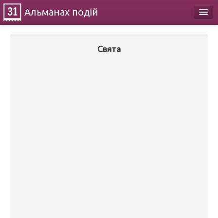
Альманах
подій
Календар
Свята
Про проект
Контакти