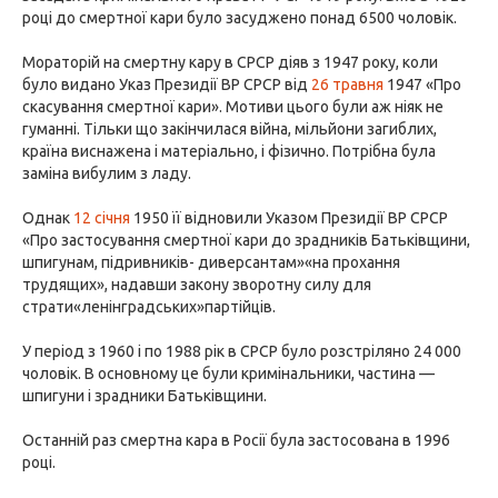
році до смертної кари було засуджено понад 6500 чоловік.
Мораторій на смертну кару в СРСР діяв з 1947 року, коли
було видано Указ Президії ВР СРСР від
26 травня
1947 «Про
скасування смертної кари». Мотиви цього були аж ніяк не
гуманні. Тільки що закінчилася війна, мільйони загиблих,
країна виснажена і матеріально, і фізично. Потрібна була
заміна вибулим з ладу.
Однак
12 січня
1950 її відновили Указом Президії ВР СРСР
«Про застосування смертної кари до зрадників Батьківщини,
шпигунам, підривників- диверсантам»«на прохання
трудящих», надавши закону зворотну силу для
страти«ленінградських»партійців.
У період з 1960 і по 1988 рік в СРСР було розстріляно 24 000
чоловік. В основному це були кримінальники, частина —
шпигуни і зрадники Батьківщини.
Останній раз смертна кара в Росії була застосована в 1996
році.