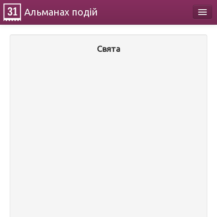
Альманах
подій
Календар
Свята
Про проект
Контакти