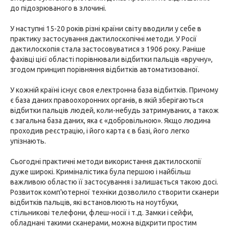
до підозрюваного в злочині.
У наступні 15-20 років різні країни світу вводили у себе в
практику застосування дактилоскопічні методи. У Росії
дактилоскопія стала застосовуватися з 1906 року. Раніше
фахівці цієї області порівнювали відбитки пальців «вручну»,
згодом принцип порівняння відбитків автоматизованої.
У кожній країні існує своя електронна база відбитків. Причому
є база даних правоохоронних органів, в якій зберігаються
відбитки пальців людей, коли-небудь затримуваних, а також
є загальна база даних, яка є «добровільною». Якщо людина
проходив реєстрацію, і його карта є в базі, його легко
упізнають.
Сьогодні практичні методи використання дактилоскопії
дуже широкі. Криміналістика була першою і найбільш
важливою областю її застосування і залишається такою досі.
Розвиток комп'ютерної техніки дозволило створити сканери
відбитків пальців, які встановлюють на ноутбуки,
стільникові телефони, флеш-носії і т.д. Замки і сейфи,
обладнані такими сканерами, можна відкрити простим