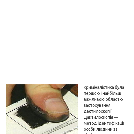
Криміналістика була
першою і найбільш
важливою областю
застосування
дактилоскопії
Дактилоскопія —
метод ідентифікації
особи людини за