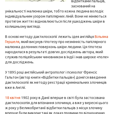
відбитками пальців,
заснований на
унікальності малюнка шкіри, тобто кожна людина володіє
індивідуальним узором папілярних ліній. Вони не міняються
протягом життя і відновлюються після ушкоджень шкіри в
колишньому вигляді.
В основі методу дактилоскопії лежить ідея англійця
Вільяма
Гершеля
, який висунув гіпотезу про незмінність папілярного
малюнка долонних поверхонь шкіри людини. Ця гіпотеза
народилася в результаті довгих досліджень автора, який
служив поліцейським чиновником в Індії і мав широке «поле»
для досліджень.
У 1895 році англійський антрополог і психолог Френсіс
Гальтон (автор книги «Відбитки пальців») домігся введення
дактилоскопії як методу реєстрації кримінальних злочинців
вже в Англії.
18 квітня
1902 року в Данії вперше в світі була застосована
дактилоскопія для впізнання злочинця, а вже у вересні цього
ж року у Великобританії відбитки пальців з місця злочину
вперше були використані як доказ провини по відношенню