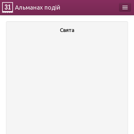
Альманах
подій
Календар
Свята
Про проект
Контакти