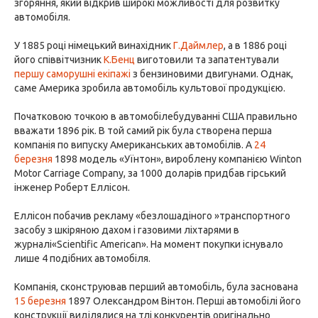
згоряння, який відкрив широкі можливості для розвитку
автомобіля.
У 1885 році німецький винахідник
Г.Даймлер
, а в 1886 році
його співвітчизник
К.Бенц
виготовили та запатентували
першу саморушні екіпажі
з бензиновими двигунами. Однак,
саме Америка зробила автомобіль культової продукцією.
Початковою точкою в автомобілебудуванні США правильно
вважати 1896 рік. В той самий рік була створена перша
компанія по випуску Американських автомобілів. А
24
березня
1898 модель «Уїнтон», вироблену компанією Winton
Motor Carriage Company, за 1000 доларів придбав гірський
інженер Роберт Еллісон.
Еллісон побачив рекламу «безлошадіного »транспортного
засобу з шкіряною дахом і газовими ліхтарями в
журналі«Scientific American». На момент покупки існувало
лише 4 подібних автомобіля.
Компанія, сконструював перший автомобіль, була заснована
15 березня
1897 Олександром Вінтон. Перші автомобілі його
конструкції виділялися на тлі конкурентів оригінально