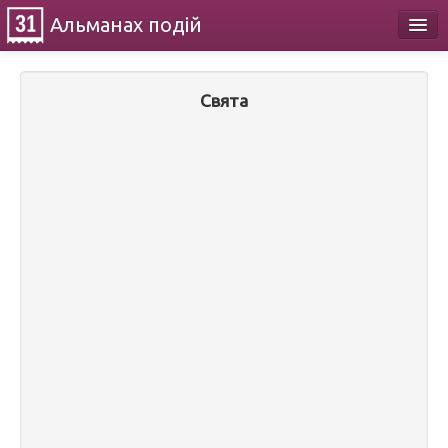
Альманах
подій
Календар
Свята
Про проект
Контакти