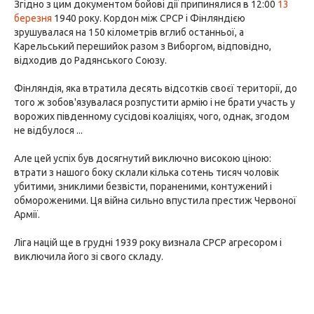
Згідно з цим документом бойові дії припинялися в 12:00
13
березня
1940 року. Кордон між СРСР і Фінляндією
зрушувалася на 150 кілометрів вглиб останньої, а
Карельський перешийок разом з Виборгом, відповідно,
відходив до Радянського Союзу.
Фінляндія, яка втратила десять відсотків своєї території, до
того ж зобов'язувалася розпустити армію і не брати участь у
ворожих південному сусідові коаліціях, чого, однак, згодом
не відбулося ...
Але цей успіх був досягнутий виключно високою ціною:
втрати з нашого боку склали кілька сотень тисяч чоловік
убитими, зниклими безвісти, пораненими, контужений і
обмороженими. Ця війна сильно впустила престиж Червоної
Армії.
Ліга націй ще в грудні 1939 року визнала СРСР агресором і
виключила його зі свого складу.