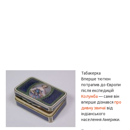
Табакерка
Вперше тютюн
потрапив до Європи
після експедицій
Колумба
— саме він
вперше дізнався
про
дивну звичаї
від
індіанського
населення Америки.