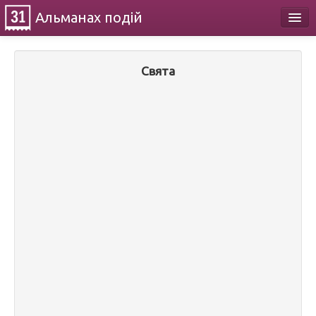
Альманах
подій
Календар
Свята
Про проект
Контакти