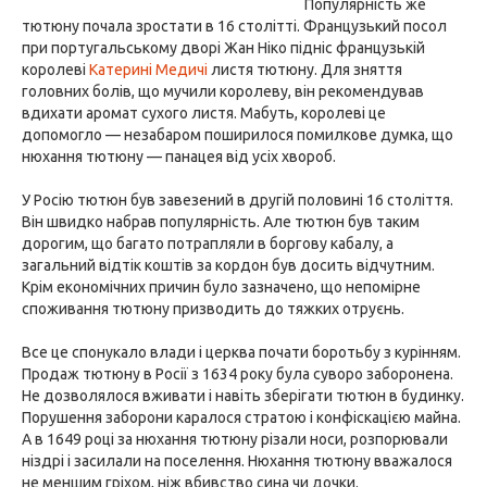
Популярність же
тютюну почала зростати в 16 столітті. Французький посол
при португальському дворі Жан Ніко підніс французькій
королеві
Катерині Медичі
листя тютюну. Для зняття
головних болів, що мучили королеву, він рекомендував
вдихати аромат сухого листя. Мабуть, королеві це
допомогло — незабаром поширилося помилкове думка, що
нюхання тютюну — панацея від усіх хвороб.
У Росію тютюн був завезений в другій половині 16 століття.
Він швидко набрав популярність. Але тютюн був таким
дорогим, що багато потрапляли в боргову кабалу, а
загальний відтік коштів за кордон був досить відчутним.
Крім економічних причин було зазначено, що непомірне
споживання тютюну призводить до тяжких отруєнь.
Все це спонукало влади і церква почати боротьбу з курінням.
Продаж тютюну в Росії з 1634 року була суворо заборонена.
Не дозволялося вживати і навіть зберігати тютюн в будинку.
Порушення заборони каралося стратою і конфіскацією майна.
А в 1649 році за нюхання тютюну різали носи, розпорювали
ніздрі і засилали на поселення. Нюхання тютюну вважалося
не меншим гріхом, ніж вбивство сина чи дочки.