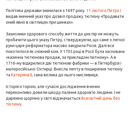
Політика держави змінилася з 1697 року.
11 лютого
Петро I
видав іменний указ про дозвіл продажу тютюну «Продавати
оний явно в світлицях при шинках».
Захисники здорового способу життя до цих пір не можуть
пробачити цього указу Петру, стверджуючи, що саме з легкої
руки царя-реформатора масово закурила Росія. Далі все
покотилося як сніжний ком. У 1705 році в Росії була заснована
«казенна тютюнова продаж, за прикладом питному». А в
1716-му відкрилися дві тютюнові фабрики — в Петербурзі і
малоросійської Охтирці. Внесла лепту в поширення тютюну
та
Катерина II
, сама велика до нього мисливиця.
Історія історією, але сучасні дослідження вчених
переконливо довели шкоду паління здоров'ю людини. І не
даремно щорічно у світі відзначається
Всесвітній день без
тютюну
.