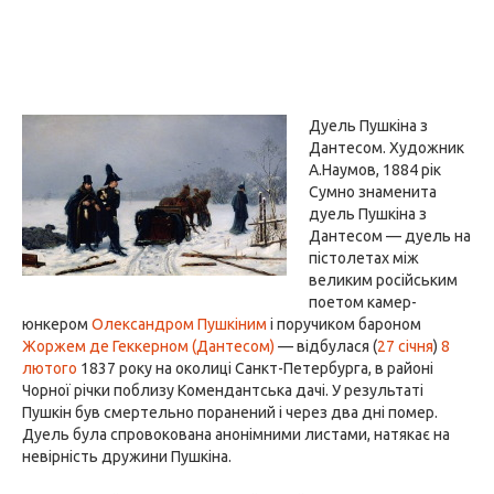
Дуель Пушкіна з
Дантесом. Художник
А.Наумов, 1884 рік
Сумно знаменита
дуель Пушкіна з
Дантесом — дуель на
пістолетах між
великим російським
поетом камер-
юнкером
Олександром Пушкіним
і поручиком бароном
Жоржем де Геккерном (Дантесом)
— відбулася (
27 січня
)
8
лютого
1837 року на околиці Санкт-Петербурга, в районі
Чорної річки поблизу Комендантська дачі. У результаті
Пушкін був смертельно поранений і через два дні помер.
Дуель була спровокована анонімними листами, натякає на
невірність дружини Пушкіна.