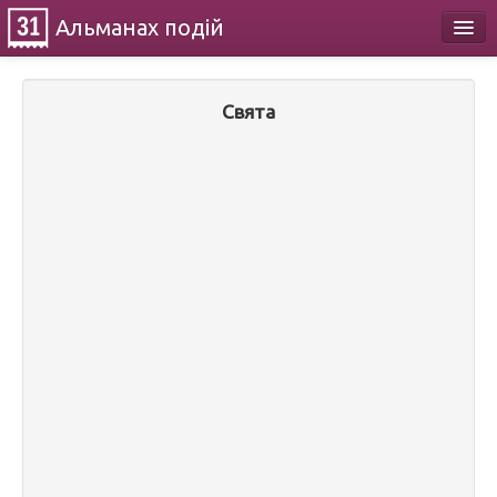
Альманах
подій
Календар
Свята
Про проект
Контакти