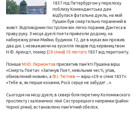
1837 під Петербургом у переліску
поблизу Комендантська дачі
відбулася фатальна дуель, на якій
Пушкін був смертельно поранений в
живіт. Відповідним пострілом він легко поранив Дантеса в
праву руку. З місця дуелі поета привезли додому, на
набережну річки Мийки, будинок 12, де в муках він прожив
два дні. І, незважаючи на зусилля лікарів під керівництвом
Н.Ф. Арендт, помер (
29 січня
)
10 лютого
1837 від перитоніту.
Пізніше
М.Ю. Лермонтов
присвятив пам'яті Пушкіна вірш
«Смерть Поета»: «Загинув Поет, невільник честі, упав,
обмовлений мовив», а
Ф.І. Тютчев
— вірш «29-е січня 1837»:
«Тебе ж, як перше кохання, Росії серце не забуде! ...».
Сьогодні на місці дуелі, в сквері біля перетину Коломяжского
проспекту і залізничної лінії Сестрорецкого напрямки (район
Чорної річки), встановлено пам'ятний обеліск.