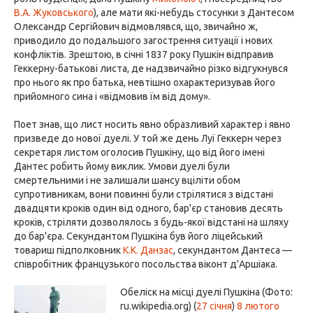
В.А. Жуковського
), але мати які-небудь стосунки з Дантесом
Олександр Сергійович відмовлявся, що, звичайно ж,
приводило до подальшого загострення ситуації і нових
конфліктів. Зрештою, в січні 1837 року Пушкін відправив
Геккерну-батькові листа, де надзвичайно різко відгукнувся
про нього як про батька, невтішно охарактеризував його
прийомного сина і «відмовив їм від дому».
Поет знав, що лист носить явно образливий характер і явно
призведе до нової дуелі. У той же день Луї Геккерн через
секретаря листом оголосив Пушкіну, що від його імені
Дантес робить йому виклик. Умови дуелі були
смертельними і не залишали шансу вціліти обом
супротивникам, вони повинні були стрілятися з відстані
двадцяти кроків один від одного, бар'єр становив десять
кроків, стріляти дозволялось з будь-якої відстані на шляху
до бар'єра. Секундантом Пушкіна був його ліцейський
товариш підполковник
К.К. Данзас
, секундантом Дантеса —
співробітник французького посольства віконт д'Аршіака.
Обеліск на місці дуелі Пушкіна (Фото:
ru.wikipedia.org) (
27 січня
)
8 лютого