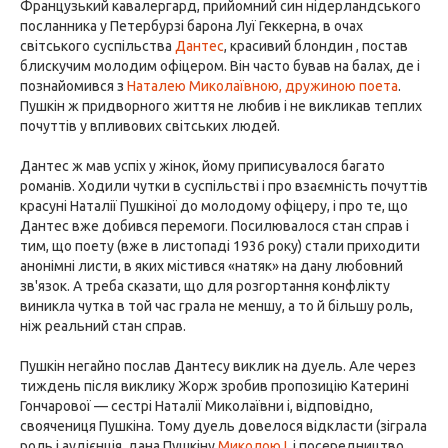
Французький кавалергард, прийомний син нідерландського
посланника у Петербурзі барона Луї Геккерна, в очах
світського суспільства
Дантес
, красивий блондин , постав
блискучим молодим офіцером. Він часто бував на балах, де і
познайомився з
Наталею Миколаївною, дружиною поета
.
Пушкін ж придворного життя не любив і не викликав теплих
почуттів у впливових світських людей.
Дантес ж мав успіх у жінок, йому приписувалося багато
романів. Ходили чутки в суспільстві і про взаємність почуттів
красуні Наталії Пушкіної до молодому офіцеру, і про те, що
Дантес вже добився перемоги. Посилювалося стан справ і
тим, що поету (вже в листопаді 1936 року) стали приходити
анонімні листи, в яких містився «натяк» на дану любовний
зв'язок. А треба сказати, що для розгортання конфлікту
виникла чутка в той час грала не меншу, а то й більшу роль,
ніж реальний стан справ.
Пушкін негайно послав Дантесу виклик на дуель. Але через
тиждень після виклику Жорж зробив пропозицію Катерині
Гончарової — сестрі Наталії Миколаївни і, відповідно,
своячениця Пушкіна. Тому дуель довелося відкласти (зіграла
роль і аудієнція, дана Пушкіну
Миколою I
, і посередництво