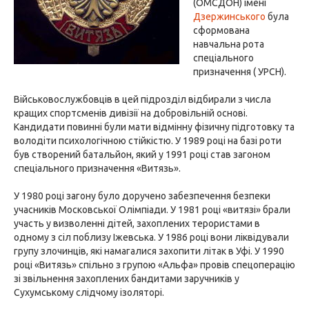
(ОМСДОН) імені
Дзержинського
була
сформована
навчальна рота
спеціального
призначення ( УРСН).
Військовослужбовців в цей підрозділ відбирали з числа
кращих спортсменів дивізії на добровільній основі.
Кандидати повинні були мати відмінну фізичну підготовку та
володіти психологічною стійкістю. У 1989 році на базі роти
був створений батальйон, який у 1991 році став загоном
спеціального призначення «Витязь».
У 1980 році загону було доручено забезпечення безпеки
учасників Московської Олімпіади. У 1981 році «витязі» брали
участь у визволенні дітей, захоплених терористами в
одному з сіл поблизу Іжевська. У 1986 році вони ліквідували
групу злочинців, які намагалися захопити літак в Уфі. У 1990
році «Витязь» спільно з групою «Альфа» провів спецоперацію
зі звільнення захоплених бандитами заручників у
Сухумському слідчому ізоляторі.