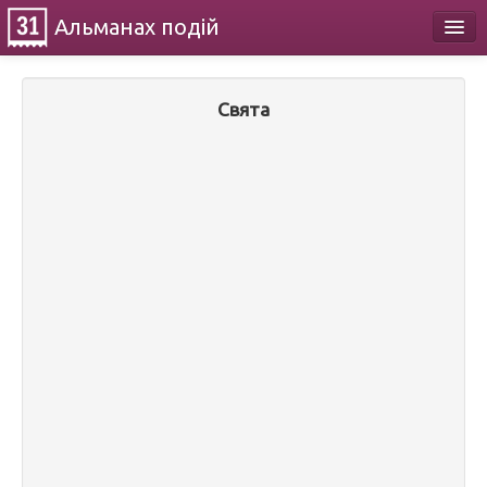
Альманах
подій
Календар
Свята
Про проект
Контакти