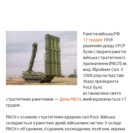
Ракетні війська РФ
17 грудня
1959
рішенням уряду СРСР
були створені ракетні
війська стратегічного
призначення (РВСП) як
вид Збройних Сил. У
2006 році на підставі
Указу президента
Росії було
встановлено свято
стратегічних ракетників —
День РВСН
, який відзначається 17
грудня.
РВСН є основою стратегічних ядерних сил Росії. Війська
складаються з ракетних армій, військових частин. У складі
РВСН є об'єднання, з'єднання, космодроми, полігони, окрема